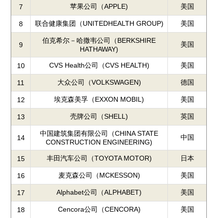
苹果公司（APPLE)
美国
7
联合健康集团（UNITEDHEALTH GROUP)
美国
8
伯克希尔－哈撒韦公司（BERKSHIRE
美国
9
HATHAWAY)
CVS Health公司（CVS HEALTH)
美国
10
大众公司（VOLKSWAGEN)
德国
11
埃克森美孚（EXXON MOBIL)
美国
12
壳牌公司（SHELL)
英国
13
中国建筑集团有限公司（CHINA STATE
中国
14
CONSTRUCTION ENGINEERING)
丰田汽车公司（TOYOTA MOTOR)
日本
15
麦克森公司（MCKESSON)
美国
16
Alphabet公司（ALPHABET)
美国
17
Cencora公司（CENCORA)
美国
18