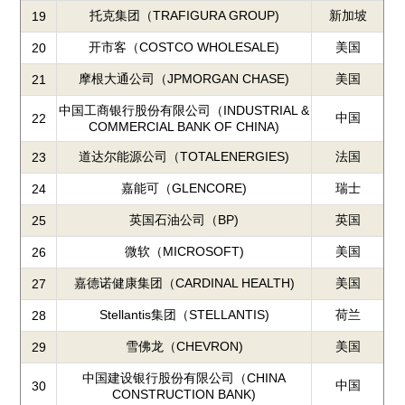
托克集团（TRAFIGURA GROUP)
新加坡
19
开市客（COSTCO WHOLESALE)
美国
20
摩根大通公司（JPMORGAN CHASE)
美国
21
中国工商银行股份有限公司（INDUSTRIAL &
中国
22
COMMERCIAL BANK OF CHINA)
道达尔能源公司（TOTALENERGIES)
法国
23
嘉能可（GLENCORE)
瑞士
24
英国石油公司（BP)
英国
25
微软（MICROSOFT)
美国
26
嘉德诺健康集团（CARDINAL HEALTH)
美国
27
Stellantis集团（STELLANTIS)
荷兰
28
雪佛龙（CHEVRON)
美国
29
中国建设银行股份有限公司（CHINA
中国
30
CONSTRUCTION BANK)