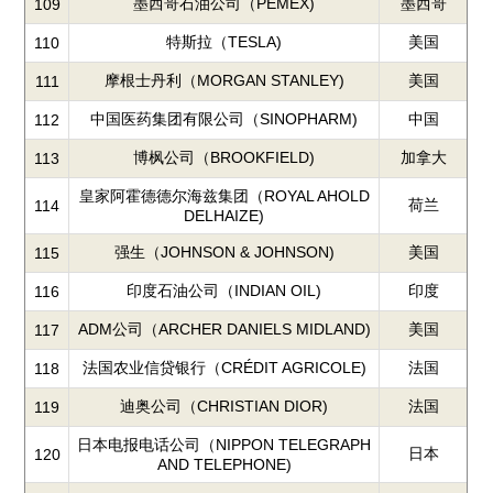
墨西哥石油公司（PEMEX)
墨西哥
109
特斯拉（TESLA)
美国
110
摩根士丹利（MORGAN STANLEY)
美国
111
中国医药集团有限公司（SINOPHARM)
中国
112
博枫公司（BROOKFIELD)
加拿大
113
皇家阿霍德德尔海兹集团（ROYAL AHOLD
荷兰
114
DELHAIZE)
强生（JOHNSON & JOHNSON)
美国
115
印度石油公司（INDIAN OIL)
印度
116
ADM公司（ARCHER DANIELS MIDLAND)
美国
117
法国农业信贷银行（CRÉDIT AGRICOLE)
法国
118
迪奥公司（CHRISTIAN DIOR)
法国
119
日本电报电话公司（NIPPON TELEGRAPH
日本
120
AND TELEPHONE)