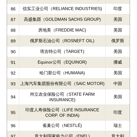
信实工业公司（RELIANCE INDUSTRIES)
印度
86
高盛集团（GOLDMAN SACHS GROUP)
美国
87
房地美（FREDDIE MAC)
美国
88
俄罗斯石油公司（ROSNEFT OIL)
俄罗斯
89
塔吉特公司（TARGET)
美国
90
Equinor公司（EQUINOR)
挪威
91
哈门那公司（HUMANA)
美国
92
上海汽车集团股份有限公司（SAIC MOTOR)
中国
93
州立农业保险公司（STATE FARM
美国
94
INSURANCE)
印度人寿保险公司（LIFE INSURANCE
印度
95
CORP. OF INDIA)
雀巢公司（NESTLÉ)
瑞士
96
意大利国家电力公司（ENEL)
意大利
97