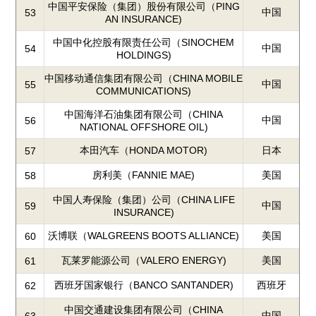
中国平安保险（集团）股份有限公司（PING
中国
53
AN INSURANCE)
中国中化控股有限责任公司（SINOCHEM
中国
54
HOLDINGS)
中国移动通信集团有限公司（CHINA MOBILE
中国
55
COMMUNICATIONS)
中国海洋石油集团有限公司（CHINA
中国
56
NATIONAL OFFSHORE OIL)
本田汽车（HONDA MOTOR)
日本
57
房利美（FANNIE MAE)
美国
58
中国人寿保险（集团）公司（CHINA LIFE
中国
59
INSURANCE)
沃博联（WALGREENS BOOTS ALLIANCE)
美国
60
瓦莱罗能源公司（VALERO ENERGY)
美国
61
西班牙国家银行（BANCO SANTANDER)
西班牙
62
中国交通建设集团有限公司（CHINA
中国
63