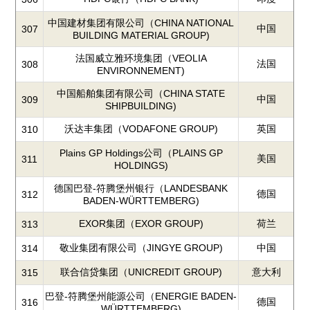
中国建材集团有限公司（CHINA NATIONAL
中国
307
BUILDING MATERIAL GROUP)
法国威立雅环境集团（VEOLIA
法国
308
ENVIRONNEMENT)
中国船舶集团有限公司（CHINA STATE
中国
309
SHIPBUILDING)
沃达丰集团（VODAFONE GROUP)
英国
310
Plains GP Holdings公司（PLAINS GP
美国
311
HOLDINGS)
德国巴登-符腾堡州银行（LANDESBANK
德国
312
BADEN-WÜRTTEMBERG)
EXOR集团（EXOR GROUP)
荷兰
313
敬业集团有限公司（JINGYE GROUP)
中国
314
联合信贷集团（UNICREDIT GROUP)
意大利
315
巴登-符腾堡州能源公司（ENERGIE BADEN-
德国
316
WÜRTTEMBERG)