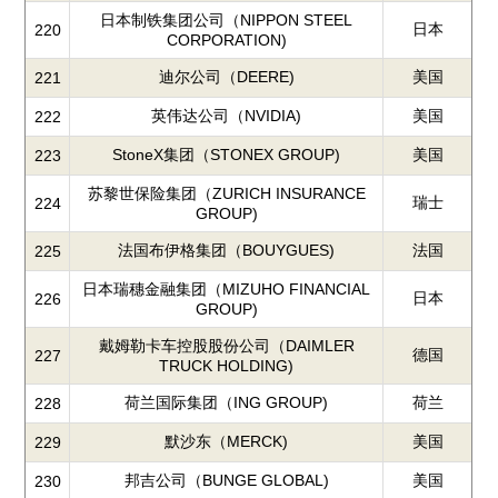
日本制铁集团公司（NIPPON STEEL
日本
220
CORPORATION)
迪尔公司（DEERE)
美国
221
英伟达公司（NVIDIA)
美国
222
StoneX集团（STONEX GROUP)
美国
223
苏黎世保险集团（ZURICH INSURANCE
瑞士
224
GROUP)
法国布伊格集团（BOUYGUES)
法国
225
日本瑞穗金融集团（MIZUHO FINANCIAL
日本
226
GROUP)
戴姆勒卡车控股股份公司（DAIMLER
德国
227
TRUCK HOLDING)
荷兰国际集团（ING GROUP)
荷兰
228
默沙东（MERCK)
美国
229
邦吉公司（BUNGE GLOBAL)
美国
230