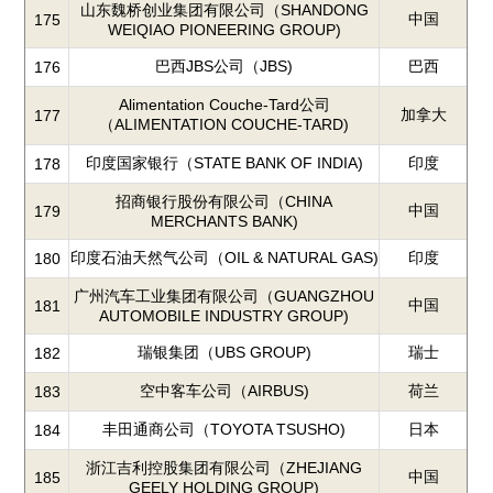
山东魏桥创业集团有限公司（SHANDONG
中国
175
WEIQIAO PIONEERING GROUP)
巴西JBS公司（JBS)
巴西
176
Alimentation Couche-Tard公司
加拿大
177
（ALIMENTATION COUCHE-TARD)
印度国家银行（STATE BANK OF INDIA)
印度
178
招商银行股份有限公司（CHINA
中国
179
MERCHANTS BANK)
印度石油天然气公司（OIL & NATURAL GAS)
印度
180
广州汽车工业集团有限公司（GUANGZHOU
中国
181
AUTOMOBILE INDUSTRY GROUP)
瑞银集团（UBS GROUP)
瑞士
182
空中客车公司（AIRBUS)
荷兰
183
丰田通商公司（TOYOTA TSUSHO)
日本
184
浙江吉利控股集团有限公司（ZHEJIANG
中国
185
GEELY HOLDING GROUP)