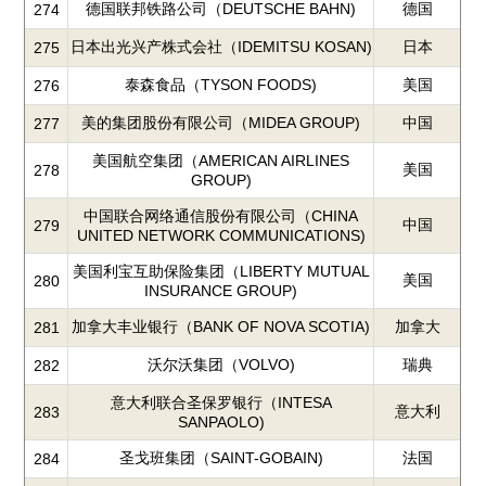
德国联邦铁路公司（DEUTSCHE BAHN)
德国
274
日本出光兴产株式会社（IDEMITSU KOSAN)
日本
275
泰森食品（TYSON FOODS)
美国
276
美的集团股份有限公司（MIDEA GROUP)
中国
277
美国航空集团（AMERICAN AIRLINES
美国
278
GROUP)
中国联合网络通信股份有限公司（CHINA
中国
279
UNITED NETWORK COMMUNICATIONS)
美国利宝互助保险集团（LIBERTY MUTUAL
美国
280
INSURANCE GROUP)
加拿大丰业银行（BANK OF NOVA SCOTIA)
加拿大
281
沃尔沃集团（VOLVO)
瑞典
282
意大利联合圣保罗银行（INTESA
意大利
283
SANPAOLO)
圣戈班集团（SAINT-GOBAIN)
法国
284