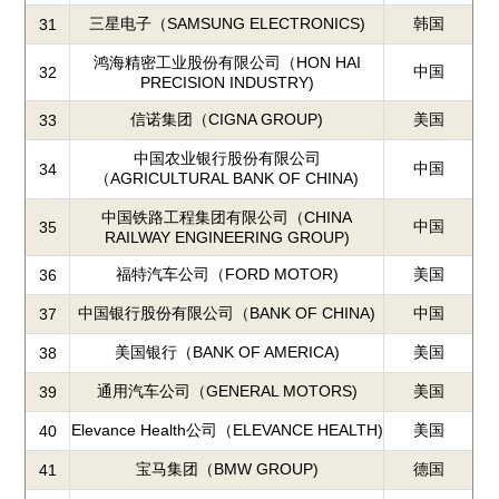
三星电子（SAMSUNG ELECTRONICS)
韩国
31
鸿海精密工业股份有限公司（HON HAI
中国
32
PRECISION INDUSTRY)
信诺集团（CIGNA GROUP)
美国
33
中国农业银行股份有限公司
中国
34
（AGRICULTURAL BANK OF CHINA)
中国铁路工程集团有限公司（CHINA
中国
35
RAILWAY ENGINEERING GROUP)
福特汽车公司（FORD MOTOR)
美国
36
中国银行股份有限公司（BANK OF CHINA)
中国
37
美国银行（BANK OF AMERICA)
美国
38
通用汽车公司（GENERAL MOTORS)
美国
39
Elevance Health公司（ELEVANCE HEALTH)
美国
40
宝马集团（BMW GROUP)
德国
41