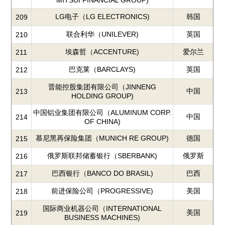
LG电子（LG ELECTRONICS)
韩国
209
联合利华（UNILEVER)
英国
210
埃森哲（ACCENTURE)
爱尔兰
211
巴克莱（BARCLAYS)
英国
212
晋能控股集团有限公司（JINNENG
中国
213
HOLDING GROUP)
中国铝业集团有限公司（ALUMINUM CORP.
中国
214
OF CHINA)
慕尼黑再保险集团（MUNICH RE GROUP)
德国
215
俄罗斯联邦储蓄银行（SBERBANK)
俄罗斯
216
巴西银行（BANCO DO BRASIL)
巴西
217
前进保险公司（PROGRESSIVE)
美国
218
国际商业机器公司（INTERNATIONAL
美国
219
BUSINESS MACHINES)