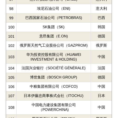
埃尼石油公司（ENI)
意大利
98
巴西国家石油公司（PETROBRAS)
巴西
99
SK集团（SK)
韩国
100
意昂集团（E.ON)
德国
101
俄罗斯天然气工业股份公司（GAZPROM)
俄罗斯
102
华为投资控股有限公司（HUAWEI
中国
103
INVESTMENT & HOLDING)
法国兴业银行（SOCIÉTÉ GÉNÉRALE)
法国
104
博世集团（BOSCH GROUP)
德国
105
中粮集团有限公司（COFCO)
中国
106
日本伊藤忠商事株式会社（ITOCHU)
日本
107
中国电力建设集团有限公司
中国
108
（POWERCHINA)