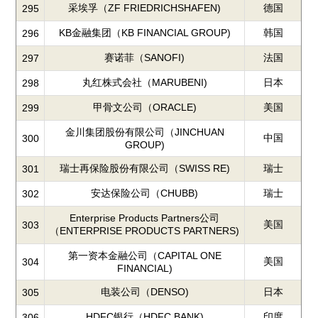
采埃孚（ZF FRIEDRICHSHAFEN)
德国
295
KB金融集团（KB FINANCIAL GROUP)
韩国
296
赛诺菲（SANOFI)
法国
297
丸红株式会社（MARUBENI)
日本
298
甲骨文公司（ORACLE)
美国
299
金川集团股份有限公司（JINCHUAN
中国
300
GROUP)
瑞士再保险股份有限公司（SWISS RE)
瑞士
301
安达保险公司（CHUBB)
瑞士
302
Enterprise Products Partners公司
美国
303
（ENTERPRISE PRODUCTS PARTNERS)
第一资本金融公司（CAPITAL ONE
美国
304
FINANCIAL)
电装公司（DENSO)
日本
305
HDFC银行（HDFC BANK)
印度
306