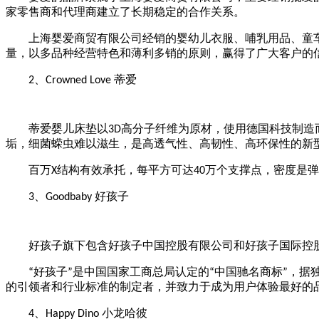
家零售商和代理商建立了长期稳定的合作关系。
上海婴爱商贸有限公司经销的婴幼儿衣服、哺乳用品、童车
量，以多品种经营特色和薄利多销的原则，赢得了广大客户的
、
蒂爱
2
Crowned Love
蒂爱婴儿床垫以
高分子纤维为原材，使用德国科技制造
3D
垢，细菌蝾虫难以滋生，是高透气性、高韧性、高环保性的新
百万
结构有效承托，每平方可达
万个支撑点，密度是弹
X
40
、
好孩子
3
Goodbaby
好孩子旗下包含好孩子中国控股有限公司和好孩子国际控股
好孩子
是中国国家工商总局认定的
中国驰名商标
，据
“
”
“
”
的引领者和行业标准的制定者，并致力于成为用户体验最好的
、
小龙哈彼
4
Happy Dino