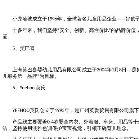
小龙哈彼成立于
年，全球著名儿童用品企业
好孩
1996
——
十多年来，我们坚持
安全、创新、高性价比
的品牌价值
“
”
爱。
、笑巴喜
5
上海笑巴喜婴幼儿用品有限公司成立于
年
月
日，是
2004
1
8
儿服务第一品牌
为目标。
”
、
英氏
6
Yeehoo
英氏创立于
年，是广州英爱贸易有限公司旗下
YEEHOO
1995
产品线主要覆盖
岁婴童内衣、外着服、车床、用品等十
0-4
洁，坚持使用淡雅色调保护宝宝视觉，引领正确育儿理念。