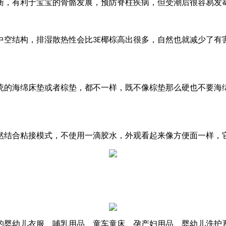
，有利于宝宝的骨骼发展，预防脊柱疾病，但受潮后很容易发霉
中空结构，排湿散热性会比
椰棕高出很多，自然也就减少了有
3E
的海绵床垫或者棕垫，都不一样，既不像棕垫那么硬也不要海绵
然结合粘接模式，不使用一滴胶水，外观看起来像方便面一样，
婴幼儿衣服、哺乳用品、童车童床、孕产妇用品、婴幼儿洗护系