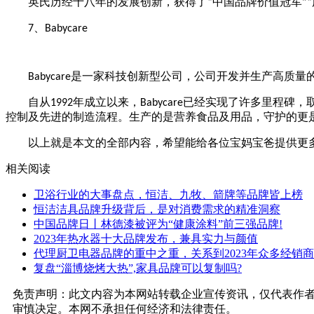
英氏历经十八年的发展创新，获得了
中国品牌价值冠军
“
”“
、
7
Babycare
是一家科技创新型公司，公司开发并生产高质量
Babycare
自从
年成立以来，
已经实现了许多里程碑，
1992
Babycare
控制及先进的制造流程。生产的是营养食品及用品，守护的更
以上就是本文的全部内容，希望能给各位宝妈宝爸提供更
相关阅读
卫浴行业的大事盘点，恒洁、九牧、箭牌等品牌皆上榜
恒洁洁具品牌升级背后，是对消费需求的精准洞察
中国品牌日丨林德漆被评为“健康涂料”前三强品牌!
​2023年热水器十大品牌发布，兼具实力与颜值
代理厨卫电器品牌的重中之重，关系到2023年众多经销
复盘“淄博烧烤大热”,家具品牌可以复制吗?
免责声明：此文内容为本网站转载企业宣传资讯，仅代表作
审慎决定。本网不承担任何经济和法律责任。