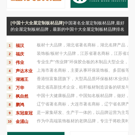
[中国十大全屋定制板材品牌]
中国著名全屋定制板材品牌,最好
的全屋定制板材品牌，最新的中国十大全屋定制板材品牌排名
板材十大品牌，湖北省著名商标，湖北名牌产品，具
福汉
1
装饰板/板材十大品牌，江苏省著名商标，江苏省名
福庆
2
专业生产“伟业牌”环保胶合板的木制品大型企业，一
伟业
3
上海市著名商标，主要从事环保装饰板、多层板等新
声达木业
4
香港恒富集团旗下，大型高品质环保板材/木业供应
湖湘王
5
湖北省高新技术企业，秸秆板材制造设备的研发与制
万华
6
中国十大健康板品牌，中国知名板材品牌，做好，做
枫自然
7
辽宁省著名商标，大连市著名商标，辽宁省名牌产品
鹏鸿
8
是一家集研发、生产于一体的，以品牌运营为主导的
东冠皇冠
9
作为中高端装饰板材的老牌品牌，专注于将欧美时尚
金湄山
10