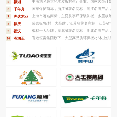
中南地区最大的木质板材生产企业、国家火炬计划重
福湘
5
国家保护商标，浙江省著名商标，浙江名牌产品，中
千年舟
6
上海市著名商标，主要从事环保装饰板、多层板等新
声达木业
7
装饰板/板材十大品牌，江苏省著名商标，江苏省名
福庆
8
板材十大品牌，湖北省著名商标，湖北名牌产品，具
福汉
9
香港恒富集团旗下，大型高品质环保板材/木业供应
湖湘王
10