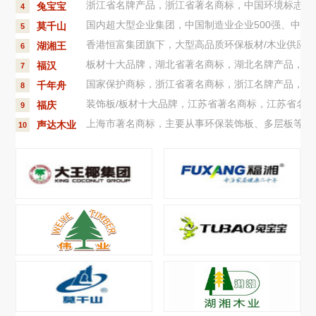
浙江省名牌产品，浙江省著名商标，中国环境标志产
兔宝宝
4
国内超大型企业集团，中国制造业企业500强、中国
莫千山
5
香港恒富集团旗下，大型高品质环保板材/木业供应
湖湘王
6
板材十大品牌，湖北省著名商标，湖北名牌产品，具
福汉
7
国家保护商标，浙江省著名商标，浙江名牌产品，中
千年舟
8
装饰板/板材十大品牌，江苏省著名商标，江苏省名
福庆
9
上海市著名商标，主要从事环保装饰板、多层板等新
声达木业
10