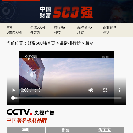
首页
全球500强
排行榜▾
品牌资讯▾
商业管理
500强人物
领导力
科技
理财
生活
当前位置：
财富500强首页
>
品牌排行榜
> 板材
中国著名板材品牌
丰叶
鲁丽
兔宝宝