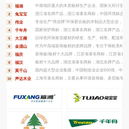
中南地区最大的木质板材生产企业、国家火炬计划重
福湘
1
浙江省名牌产品，浙江省著名商标，中国环境标志产
兔宝宝
2
专业生产“伟业牌”环保胶合板的木制品大型企业，一
伟业
3
国家保护商标，浙江省著名商标，浙江名牌产品，中
千年舟
4
以绿色环保家居建材的研发、生产、销售、配送和服
大王椰
5
作为中高端装饰板材的老牌品牌，专注于将欧美时尚
金湄山
6
装饰板/板材十大品牌，江苏省著名商标，江苏省名
福庆
7
板材十大品牌，湖北省著名商标，湖北名牌产品，具
福汉
8
国内超大型企业集团，中国制造业企业500强、中国
莫千山
9
上海市著名商标，主要从事环保装饰板、多层板等新
声达木业
10