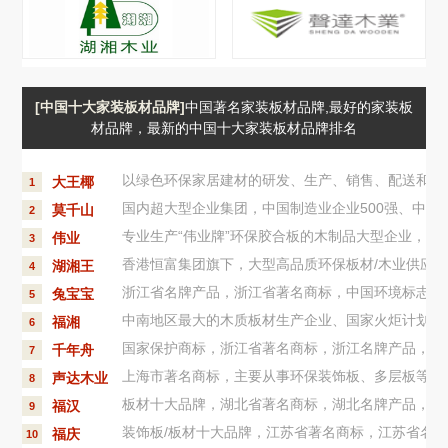
[中国十大家装板材品牌]
中国著名家装板材品牌,最好的家装板
材品牌，最新的中国十大家装板材品牌排名
以绿色环保家居建材的研发、生产、销售、配送和服
大王椰
1
国内超大型企业集团，中国制造业企业500强、中国
莫千山
2
专业生产“伟业牌”环保胶合板的木制品大型企业，一
伟业
3
香港恒富集团旗下，大型高品质环保板材/木业供应
湖湘王
4
浙江省名牌产品，浙江省著名商标，中国环境标志产
兔宝宝
5
中南地区最大的木质板材生产企业、国家火炬计划重
福湘
6
国家保护商标，浙江省著名商标，浙江名牌产品，中
千年舟
7
上海市著名商标，主要从事环保装饰板、多层板等新
声达木业
8
板材十大品牌，湖北省著名商标，湖北名牌产品，具
福汉
9
装饰板/板材十大品牌，江苏省著名商标，江苏省名
福庆
10