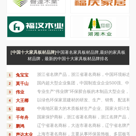
[中国十大家具板材品牌]
中国著名家具板材品牌,最好的家具板
材品牌，最新的中国十大家具板材品牌排名
浙江省名牌产品，浙江省著名商标，中国环境标志产
兔宝宝
1
国内超大型企业集团，中国制造业企业500强、中国
莫千山
2
专业生产“伟业牌”环保胶合板的木制品大型企业，一
伟业
3
以绿色环保家居建材的研发、生产、销售、配送和服
大王椰
4
中南地区最大的木质板材生产企业、国家火炬计划重
福湘
5
国家保护商标，浙江省著名商标，浙江名牌产品，中
千年舟
6
辽宁省著名商标，大连市著名商标，辽宁省名牌产品
鹏鸿
7
上海市著名商标，主要从事环保装饰板、多层板等新
声达木业
8