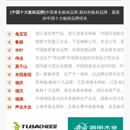
[中国十大板材品牌]
中国著名板材品牌,最好的板材品牌，最新
的中国十大板材品牌排名
浙江省名牌产品，浙江省著名商标，中国环境标志产
兔宝宝
1
国家大型森工企业，下设钢铁公司、木业公司、胶合
鲁丽
2
中国板材著名品牌，全国连锁品牌，高品质木业供应
丰叶
3
专业生产“伟业牌”环保胶合板的木制品大型企业，一
伟业
4
国内超大型企业集团，中国制造业企业500强、中国
莫千山
5
是一家集研发、生产于一体的，以品牌运营为主导的
东冠皇冠
6
装饰板/板材十大品牌，江苏省著名商标，江苏省名
福庆
7
板材十大品牌，湖北省著名商标，湖北名牌产品，具
福汉
8
中南地区最大的木质板材生产企业、国家火炬计划重
福湘
9
上海市著名商标，主要从事环保装饰板、多层板等新
声达木业
10