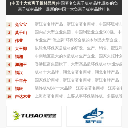
[中国十大负离子板材品牌]
中国著名负离子板材品牌,最好的负
离子板材品牌，最新的中国十大负离子板材品牌排名
浙江省名牌产品，浙江省著名商标，中国环境标志产
兔宝宝
1
国内超大型企业集团，中国制造业企业500强、中国
莫千山
2
专业生产“伟业牌”环保胶合板的木制品大型企业，一
伟业
3
以绿色环保家居建材的研发、生产、销售、配送和服
大王椰
4
中南地区最大的木质板材生产企业、国家火炬计划重
福湘
5
香港恒富集团旗下，大型高品质环保板材/木业供应
湖湘王
6
板材十大品牌，湖北省著名商标，湖北名牌产品，具
福汉
7
国家保护商标，浙江省著名商标，浙江名牌产品，中
千年舟
8
装饰板/板材十大品牌，江苏省著名商标，江苏省名
福庆
9
上海市著名商标，主要从事环保装饰板、多层板等新
声达木业
10