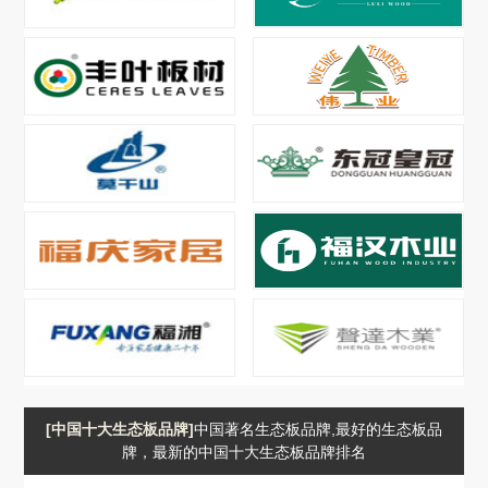
[中国十大生态板品牌]
中国著名生态板品牌,最好的生态板品
牌，最新的中国十大生态板品牌排名