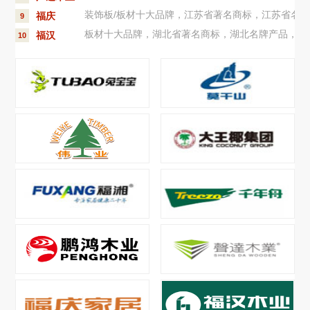
装饰板/板材十大品牌，江苏省著名商标，江苏省名
福庆
9
板材十大品牌，湖北省著名商标，湖北名牌产品，具
福汉
10