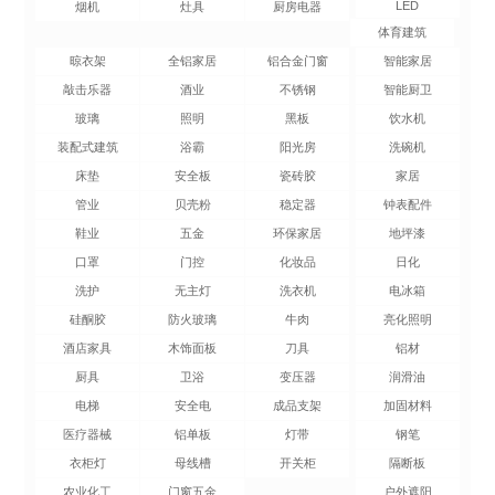
LED
烟机
灶具
厨房电器
体育建筑
晾衣架
全铝家居
铝合金门窗
智能家居
敲击乐器
酒业
不锈钢
智能厨卫
玻璃
照明
黑板
饮水机
装配式建筑
浴霸
阳光房
洗碗机
床垫
安全板
瓷砖胶
家居
管业
贝壳粉
稳定器
钟表配件
鞋业
五金
环保家居
地坪漆
口罩
门控
化妆品
日化
洗护
无主灯
洗衣机
电冰箱
硅酮胶
防火玻璃
牛肉
亮化照明
酒店家具
木饰面板
刀具
铝材
厨具
卫浴
变压器
润滑油
电梯
安全电
成品支架
加固材料
医疗器械
铝单板
灯带
钢笔
衣柜灯
母线槽
开关柜
隔断板
农业化工
门窗五金
户外遮阳