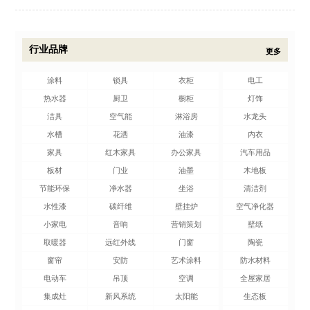
行业品牌
更多
涂料
锁具
衣柜
电工
热水器
厨卫
橱柜
灯饰
洁具
空气能
淋浴房
水龙头
水槽
花洒
油漆
内衣
家具
红木家具
办公家具
汽车用品
板材
门业
油墨
木地板
节能环保
净水器
坐浴
清洁剂
水性漆
碳纤维
壁挂炉
空气净化器
小家电
音响
营销策划
壁纸
取暖器
远红外线
门窗
陶瓷
窗帘
安防
艺术涂料
防水材料
电动车
吊顶
空调
全屋家居
集成灶
新风系统
太阳能
生态板