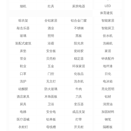
LED
烟机
灶具
厨房电器
体育建筑
晾衣架
全铝家居
铝合金门窗
智能家居
敲击乐器
酒业
不锈钢
智能厨卫
玻璃
照明
黑板
饮水机
装配式建筑
浴霸
阳光房
洗碗机
床垫
安全板
瓷砖胶
家居
管业
贝壳粉
稳定器
钟表配件
鞋业
五金
环保家居
地坪漆
口罩
门控
化妆品
日化
洗护
无主灯
洗衣机
电冰箱
硅酮胶
防火玻璃
牛肉
亮化照明
酒店家具
木饰面板
刀具
铝材
厨具
卫浴
变压器
润滑油
电梯
安全电
成品支架
加固材料
医疗器械
铝单板
灯带
钢笔
衣柜灯
母线槽
开关柜
隔断板