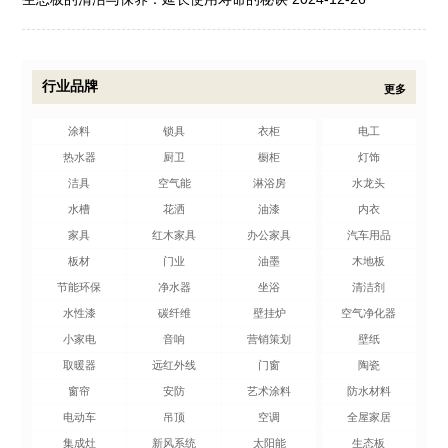
行业品牌
更多
涂料
锁具
衣柜
电工
热水器
厨卫
橱柜
灯饰
洁具
空气能
淋浴房
水龙头
水槽
花洒
油漆
内衣
家具
红木家具
办公家具
汽车用品
板材
门业
油墨
木地板
节能环保
净水器
坐浴
清洁剂
水性漆
碳纤维
壁挂炉
空气净化器
小家电
音响
营销策划
壁纸
取暖器
远红外线
门窗
陶瓷
窗帘
安防
艺术涂料
防水材料
电动车
吊顶
空调
全屋家居
集成灶
新风系统
太阳能
生态板