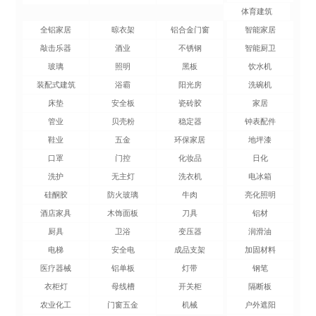
体育建筑
全铝家居
晾衣架
铝合金门窗
智能家居
敲击乐器
酒业
不锈钢
智能厨卫
玻璃
照明
黑板
饮水机
装配式建筑
浴霸
阳光房
洗碗机
床垫
安全板
瓷砖胶
家居
管业
贝壳粉
稳定器
钟表配件
鞋业
五金
环保家居
地坪漆
口罩
门控
化妆品
日化
洗护
无主灯
洗衣机
电冰箱
硅酮胶
防火玻璃
牛肉
亮化照明
酒店家具
木饰面板
刀具
铝材
厨具
卫浴
变压器
润滑油
电梯
安全电
成品支架
加固材料
医疗器械
铝单板
灯带
钢笔
衣柜灯
母线槽
开关柜
隔断板
农业化工
门窗五金
机械
户外遮阳