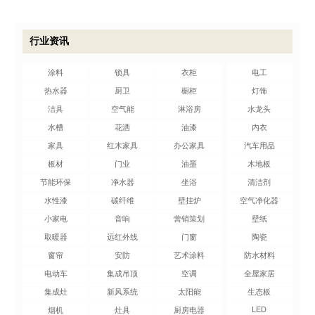
行业资讯
涂料
锁具
衣柜
电工
热水器
厨卫
橱柜
灯饰
洁具
空气能
淋浴房
水龙头
水槽
花洒
油漆
内衣
家具
红木家具
办公家具
汽车用品
板材
门业
油墨
木地板
节能环保
净水器
坐浴
清洁剂
水性漆
碳纤维
壁挂炉
空气净化器
小家电
音响
营销策划
壁纸
取暖器
远红外线
门窗
陶瓷
窗帘
安防
艺术涂料
防水材料
电动车
集成吊顶
空调
全屋家居
集成灶
新风系统
太阳能
生态板
LED
烟机
灶具
厨房电器