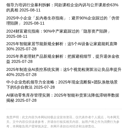
领导力培训行业暴利拆解：同款课程企业内训与公开课差价63%
的真相
2025-08-11
2025中小企业「反内卷生存指南」：避开90%企业踩过的「伪管
理陷阱」
2025-08-11
2024财富避坑指南：90%中产家庭踩过的「隐形资产陷阱」
2025-08-11
2025年智能家居节能新规全解析：这5个AI设备让家庭能耗直降
30%
2025-07-28
2025年养老理财产品新规全解析：把握避税细节，提升退休金收
益
2025-07-28
2025年制造业AI质控系统实测：这5个视觉检测算法让良品率提升
40%
2025-07-28
中小企业危机领导力全攻略：2025年现金流断裂+团队涣散场景
下的5步自救法
2025-07-28
AI驱动零售库存管理实测：2025年智能补货算法降低滞销率数据
揭秘
2025-07-28
免责声明：此文内容为本网站转载企业宣传资讯，仅代表作者个人观点，与本网无
关。文中内容仅供读者参考，并请自行核实相关内容。如用户将之作为消费行为参
考，本网敬告用户需审慎决定。本网不承担任何经济和法律责任。