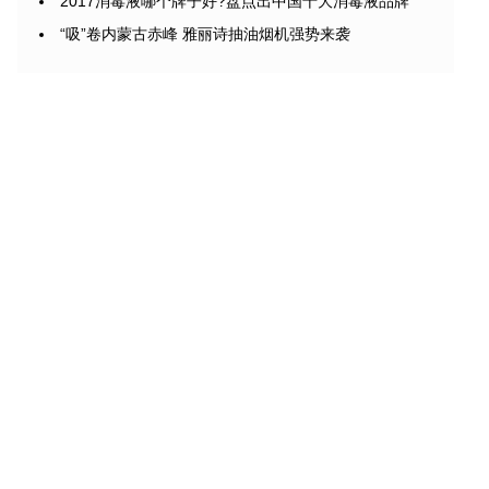
2017消毒液哪个牌子好?盘点出中国十大消毒液品牌
“吸”卷内蒙古赤峰 雅丽诗抽油烟机强势来袭