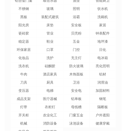
铝合金门窗
敲击乐器
酒业
智能厨卫
不锈钢
玻璃
照明
饮水机
黑板
装配式建筑
浴霸
洗碗机
阳光房
床垫
安全板
家居
瓷砖胶
管业
贝壳粉
钟表配件
稳定器
鞋业
五金
地坪漆
环保家居
口罩
门控
日化
化妆品
洗护
无主灯
电冰箱
洗衣机
硅酮胶
防火玻璃
亮化照明
牛肉
酒店家具
木饰面板
铝材
刀具
厨具
卫浴
润滑油
变压器
电梯
安全电
加固材料
成品支架
医疗器械
铝单板
钢笔
灯带
衣柜灯
母线槽
隔断板
开关柜
农业化工
门窗五金
户外遮阳
机械
消防设备
泳池设备
健康穿戴