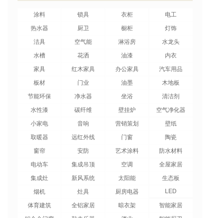
涂料
锁具
衣柜
电工
热水器
厨卫
橱柜
灯饰
洁具
空气能
淋浴房
水龙头
水槽
花洒
油漆
内衣
家具
红木家具
办公家具
汽车用品
板材
门业
油墨
木地板
节能环保
净水器
坐浴
清洁剂
水性漆
碳纤维
壁挂炉
空气净化器
小家电
音响
营销策划
壁纸
取暖器
远红外线
门窗
陶瓷
窗帘
安防
艺术涂料
防水材料
电动车
集成吊顶
空调
全屋家居
集成灶
新风系统
太阳能
生态板
LED
烟机
灶具
厨房电器
体育建筑
全铝家居
晾衣架
智能家居