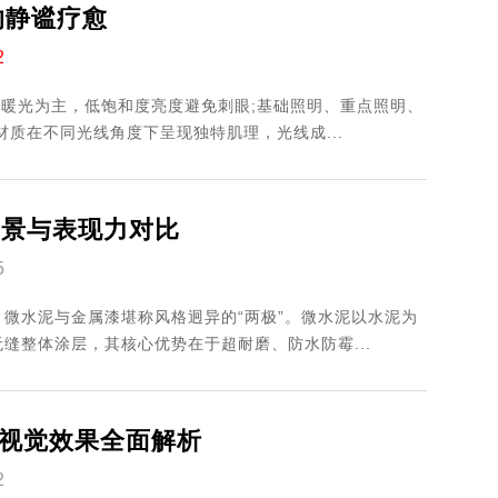
的静谧疗愈
2
以暖光为主，低饱和度亮度避免刺眼;基础照明、重点照明、
质在不同光线角度下呈现独特肌理，光线成...
场景与表现力对比
5
微水泥与金属漆堪称风格迥异的“两极”。微水泥以水泥为
缝整体涂层，其核心优势在于超耐磨、防水防霉...
视觉效果全面解析
2