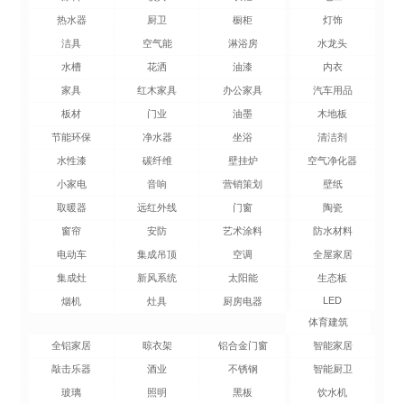
热水器
厨卫
橱柜
灯饰
洁具
空气能
淋浴房
水龙头
水槽
花洒
油漆
内衣
家具
红木家具
办公家具
汽车用品
板材
门业
油墨
木地板
节能环保
净水器
坐浴
清洁剂
水性漆
碳纤维
壁挂炉
空气净化器
小家电
音响
营销策划
壁纸
取暖器
远红外线
门窗
陶瓷
窗帘
安防
艺术涂料
防水材料
电动车
集成吊顶
空调
全屋家居
集成灶
新风系统
太阳能
生态板
LED
烟机
灶具
厨房电器
体育建筑
全铝家居
晾衣架
铝合金门窗
智能家居
敲击乐器
酒业
不锈钢
智能厨卫
玻璃
照明
黑板
饮水机