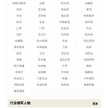
装配式建筑
浴霸
阳光房
洗碗机
床垫
安全板
瓷砖胶
家居
管业
贝壳粉
稳定器
钟表配件
鞋业
五金
环保家居
地坪漆
口罩
门控
化妆品
日化
洗护
无主灯
洗衣机
电冰箱
硅酮胶
防火玻璃
牛肉
亮化照明
酒店家具
木饰面板
刀具
铝材
厨具
卫浴
变压器
润滑油
电梯
安全电
成品支架
加固材料
医疗器械
铝单板
灯带
钢笔
衣柜灯
母线槽
开关柜
隔断板
农业化工
门窗五金
机械
户外遮阳
消防设备
泳池设备
电风扇
健康穿戴
服装服饰
行业领军人物
更多