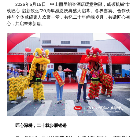
2026年5月15日，中山丽呈朗誉酒店暖意融融，威硕机械“廿
载匠心·启新致远”20周年感恩庆典盛大启幕。各界嘉宾、合作伙
伴与全体威硕家人欢聚一堂，共忆二十年峥嵘岁月，共话匠心初
心，共启未来新篇。
匠心深耕，二十载步履铿锵