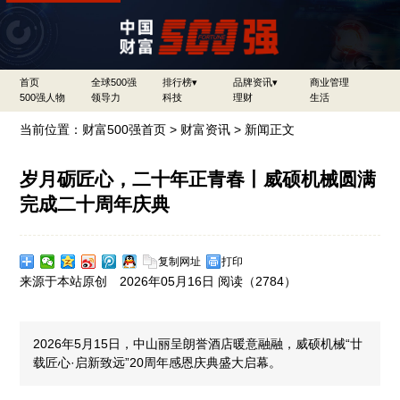
首页
全球500强
排行榜▾
品牌资讯▾
商业管理
500强人物
领导力
科技
理财
生活
当前位置：
财富500强首页
>
财富资讯
> 新闻正文
岁月砺匠心，二十年正青春丨威硕机械圆满
完成二十周年庆典
复制网址
打印
来源于本站原创 2026年05月16日 阅读（
2784）
2026年5月15日，中山丽呈朗誉酒店暖意融融，威硕机械“廿
载匠心·启新致远”20周年感恩庆典盛大启幕。