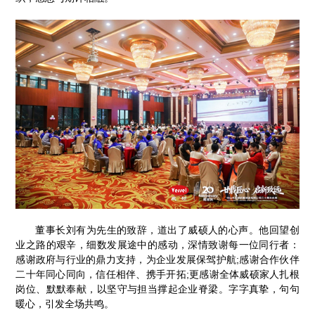
董事长刘有为先生的致辞，道出了威硕人的心声。他回望创
业之路的艰辛，细数发展途中的感动，深情致谢每一位同行者：
感谢政府与行业的鼎力支持，为企业发展保驾护航;感谢合作伙伴
二十年同心同向，信任相伴、携手开拓;更感谢全体威硕家人扎根
岗位、默默奉献，以坚守与担当撑起企业脊梁。字字真挚，句句
暖心，引发全场共鸣。