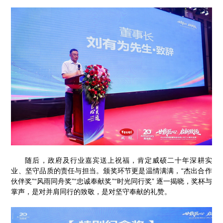
随后，政府及行业嘉宾送上祝福，肯定威硕二十年深耕实
业、坚守品质的责任与担当。颁奖环节更是温情满满，“杰出合作
伙伴奖”“风雨同舟奖”“忠诚奉献奖”“时光同行奖” 逐一揭晓，奖杯与
掌声，是对并肩同行的致敬，是对坚守奉献的礼赞。