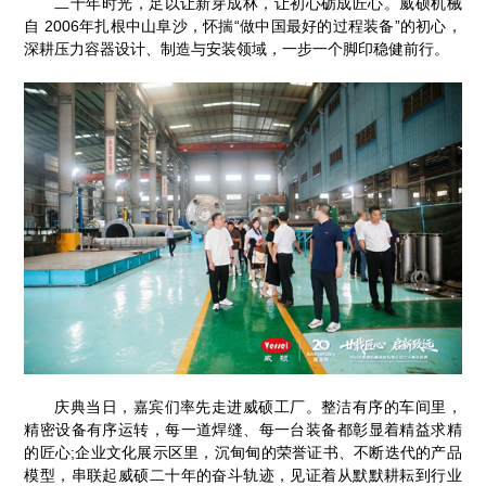
二十年时光，足以让新芽成林，让初心砺成匠心。威硕机械
自 2006年扎根中山阜沙，怀揣“做中国最好的过程装备”的初心，
深耕压力容器设计、制造与安装领域，一步一个脚印稳健前行。
庆典当日，嘉宾们率先走进威硕工厂。整洁有序的车间里，
精密设备有序运转，每一道焊缝、每一台装备都彰显着精益求精
的匠心;企业文化展示区里，沉甸甸的荣誉证书、不断迭代的产品
模型，串联起威硕二十年的奋斗轨迹，见证着从默默耕耘到行业