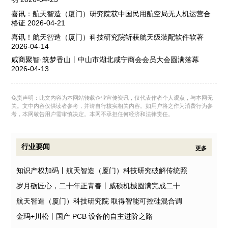
喜讯：航天智造（厦门）研究院获中国民用航空局无人机运营合
格证
2026-04-21
喜讯！航天智造（厦门）科技研究院斩获航天级装配软件软著
2026-04-14
咸商聚智·筑梦香山丨中山市湖北咸宁商会会员大会圆满落幕
2026-04-13
免责声明：此文内容为本网站转载企业宣传资讯，仅代表作者个人观点，与本网无
关。文中内容仅供读者参考，并请自行核实相关内容。如用户将之作为消费行为参
考，本网敬告用户需审慎决定。本网不承担任何经济和法律责任。
行业要闻
更多
知识产权加码丨航天智造（厦门）科技研究破解传统照
岁月砺匠心，二十年正青春丨威硕机械圆满完成二十
航天智造（厦门）科技研究院 取得智能可控硅混合调
金玛+川松丨国产 PCB 设备的自主进阶之路