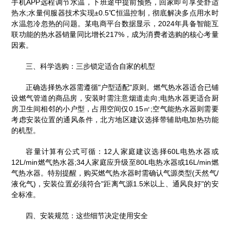
手机APP远程调节水温，下班途中提前预热，回家即可享受舒适
热水;水量伺服器技术实现±0.5℃恒温控制，彻底解决多点用水时
水温忽冷忽热的问题。某电商平台数据显示，2024年具备智能互
联功能的热水器销量同比增长217%，成为消费者选购的核心考量
因素。
三、科学选购：三步锁定适合自家的机型
正确选择热水器需遵循"户型适配"原则。燃气热水器适合已铺
设燃气管道的商品房，安装时需注意烟道走向;电热水器更适合厨
房卫生间相邻的小户型，占用空间仅0.15㎡;空气能热水器则需要
考虑安装位置的通风条件，北方地区建议选择带辅助电加热功能
的机型。
容量计算有公式可循：12人家庭建议选择60L电热水器或
12L/min燃气热水器;34人家庭应升级至80L电热水器或16L/min燃
气热水器。特别提醒，购买燃气热水器时需确认气源类型(天然气/
液化气)，安装位置必须符合"距离气源1.5米以上、通风良好"的安
全标准。
四、安装规范：这些细节决定使用安全