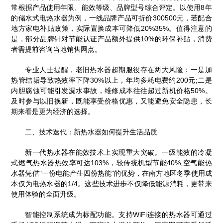
常根据产品使用年限、能效等级、品牌型号综合评定。以使用8年
的储水式电热水器为例，一线品牌产品可折价300500元，若配合
地方家电补贴政策，实际置换成本可降低20%35%。值得注意的
是，部分品牌针对节能认证产品额外提供10%的环保补贴，消费
者需提前咨询当地销售网点。
专业人士提醒，老旧热水器超期服役存在两大风险：一是加
热管结垢导致热效率下降30%以上，年均多耗电费约200元;二是
内胆腐蚀可能引发漏水事故，维修成本往往超过新机价格50%。
及时参与以旧换新，既能享受价格优惠，又能避免安全隐患，长
期来看是更为经济的选择。
二、技术迭代：新热水器如何提升生活品质
新一代热水器在能效技术上实现重大突破。一级能效的冷凝
式燃气热水器热效率可达103%，较传统机型节能40%;空气能热
水器凭借"一份电能产生四份热能"的优势，在南方地区冬季使用成
本仅为电热水器的1/4。这些技术进步不仅降低能源消耗，更带来
使用体验的全面升级。
智能控制系统成为标配功能。支持WiFi连接的热水器可通过