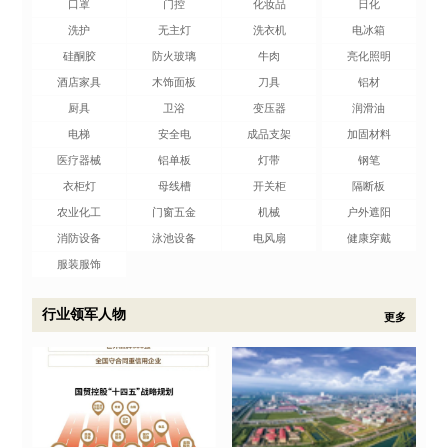
口罩
门控
化妆品
日化
洗护
无主灯
洗衣机
电冰箱
硅酮胶
防火玻璃
牛肉
亮化照明
酒店家具
木饰面板
刀具
铝材
厨具
卫浴
变压器
润滑油
电梯
安全电
成品支架
加固材料
医疗器械
铝单板
灯带
钢笔
衣柜灯
母线槽
开关柜
隔断板
农业化工
门窗五金
机械
户外遮阳
消防设备
泳池设备
电风扇
健康穿戴
服装服饰
行业领军人物
更多