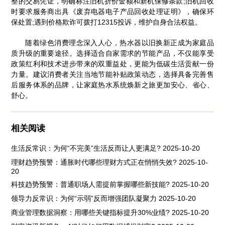
整的交易凭证，明确标注旧机折价金额和新机保修条款;旧机回收
时要求服务商出具《废弃电器电子产品回收处理证明》，确保环
保处置;遇到价格欺诈可拨打12315投诉，维护自身合法权益。
随着绿色消费理念深入人心，热水器以旧换新正成为家庭品
质升级的重要途径。选择适合自家需求的节能产品，不仅能享受
政策红利和技术进步带来的双重益处，更能为低碳生活贡献一份
力量。建议消费者关注当地节能补贴政策动态，选择具备完善售
后服务体系的品牌，让家庭热水系统焕新之旅更加安心、省心、
舒心。
相关阅读
生活反常识：为何“不完美”生活反而让人更满足?
2025-10-20
理财趋势预警：通胀时代哪些理财方式正在悄悄失效?
2025-10-
20
科技趋势预警：普通职场人需提前掌握哪些新技能?
2025-10-20
领导力反常识：为何“示弱”反而增强团队凝聚力
2025-10-20
商业管理数据洞察：用哪些关键指标提升30%业绩?
2025-10-20