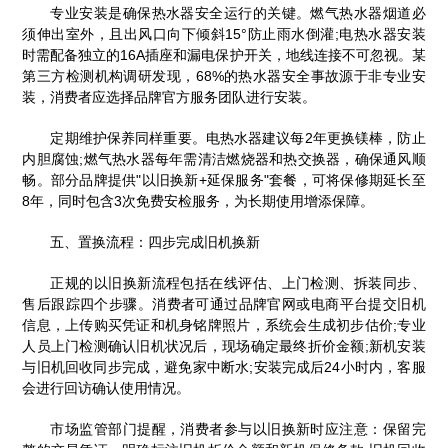
专业安装是确保热水器安全运行的关键。燃气热水器烟道必
须伸出室外，且出风口向下倾斜15°防止雨水倒灌;电热水器安装
时需配备独立的16A插座和漏电保护开关，地线连接不可忽视。某
第三方检测机构调研发现，68%的热水器安全事故源于非专业安
装，消费者应选择品牌官方服务团队进行安装。
定期维护保养同样重要。电热水器建议每2年更换镁棒，防止
内胆腐蚀;燃气热水器每年需清洁燃烧器和热交换器，确保通风顺
畅。部分品牌提供"以旧换新+延保服务"套餐，可将保修期延长至
8年，同时包含3次免费安检服务，为长期使用增添保障。
五、置换流程：四步完成旧机换新
正规的以旧换新流程包括在线评估、上门检测、拆装同步、
售后跟踪四个步骤。消费者可通过品牌官网或电商平台提交旧机
信息，上传购买凭证和机身铭牌照片，系统会生成初步估价;专业
人员上门检测确认旧机状况后，现场确定最终折价金额;新机安装
与旧机回收同步完成，避免家中断水;安装完成后24小时内，客服
会进行回访确认使用情况。
市场监管部门提醒，消费者参与以旧换新时应注意：保留完