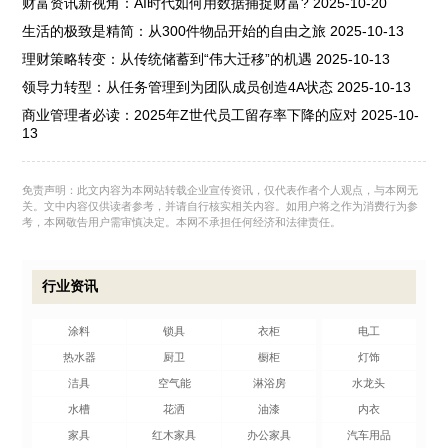
财富资讯新视角：AI时代如何用数据捕捉财富?
2025-10-20
生活的极致是精简：从300件物品开始的自由之旅
2025-10-13
理财策略转变：从传统储蓄到“伟大迁移”的机遇
2025-10-13
领导力转型：从任务管理到为团队成员创造4A状态
2025-10-13
商业管理者必读：2025年Z世代员工留存率下降的应对
2025-10-
13
免责声明：此文内容为本网站转载企业宣传资讯，仅代表作者个人观点，与本网无
关。文中内容仅供读者参考，并请自行核实相关内容。如用户将之作为消费行为参
考，本网敬告用户需审慎决定。本网不承担任何经济和法律责任。
行业资讯
涂料
锁具
衣柜
电工
热水器
厨卫
橱柜
灯饰
洁具
空气能
淋浴房
水龙头
水槽
花洒
油漆
内衣
家具
红木家具
办公家具
汽车用品