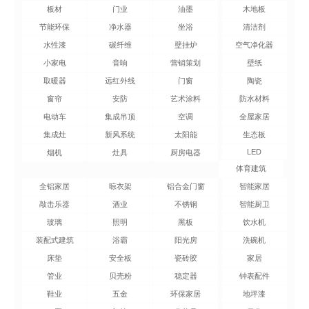
板材
门业
油墨
木地板
节能环保
净水器
坐浴
清洁剂
水性漆
碳纤维
壁挂炉
空气净化器
小家电
音响
营销策划
壁纸
取暖器
远红外线
门窗
陶瓷
窗帘
安防
艺术涂料
防水材料
电动车
集成吊顶
空调
全屋家居
集成灶
新风系统
太阳能
生态板
LED
烟机
灶具
厨房电器
体育建筑
全铝家居
晾衣架
铝合金门窗
智能家居
敲击乐器
酒业
不锈钢
智能厨卫
玻璃
照明
黑板
饮水机
装配式建筑
浴霸
阳光房
洗碗机
床垫
安全板
瓷砖胶
家居
管业
贝壳粉
稳定器
钟表配件
鞋业
五金
环保家居
地坪漆