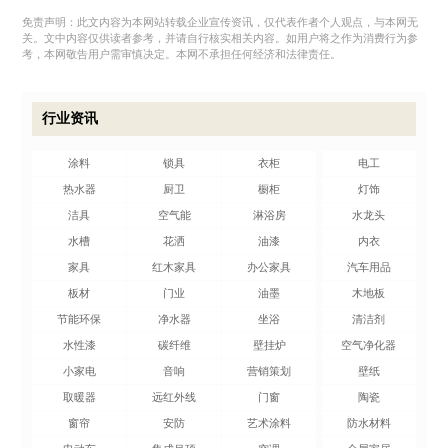
免责声明：此文内容为本网站转载企业宣传资讯，仅代表作者个人观点，与本网无
关。文中内容仅供读者参考，并请自行核实相关内容。如用户将之作为消费行为参
考，本网敬告用户需审慎决定。本网不承担任何经济和法律责任。
行业资讯
涂料
锁具
衣柜
电工
热水器
厨卫
橱柜
灯饰
洁具
空气能
淋浴房
水龙头
水槽
花洒
油漆
内衣
家具
红木家具
办公家具
汽车用品
板材
门业
油墨
木地板
节能环保
净水器
坐浴
清洁剂
水性漆
碳纤维
壁挂炉
空气净化器
小家电
音响
营销策划
壁纸
取暖器
远红外线
门窗
陶瓷
窗帘
安防
艺术涂料
防水材料