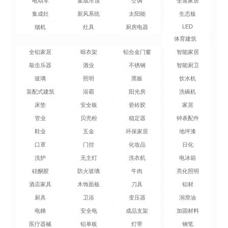
电动车
集成吊顶
空调
全屋家居
集成灶
新风系统
太阳能
生态板
LED
烟机
灶具
厨房电器
体育建筑
全铝家居
晾衣架
铝合金门窗
智能家居
敲击乐器
酒业
不锈钢
智能厨卫
玻璃
照明
黑板
饮水机
装配式建筑
浴霸
阳光房
洗碗机
床垫
安全板
瓷砖胶
家居
管业
贝壳粉
稳定器
钟表配件
鞋业
五金
环保家居
地坪漆
口罩
门控
化妆品
日化
洗护
无主灯
洗衣机
电冰箱
硅酮胶
防火玻璃
牛肉
亮化照明
酒店家具
木饰面板
刀具
铝材
厨具
卫浴
变压器
润滑油
电梯
安全电
成品支架
加固材料
医疗器械
铝单板
灯带
钢笔