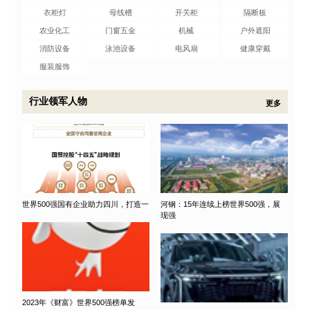
衣柜灯
母线槽
开关柜
隔断板
农业化工
门窗五金
机械
户外遮阳
消防设备
泳池设备
电风扇
健康穿戴
服装服饰
行业领军人物
更多
世界500强国有企业助力四川，打造一
河钢：15年连续上榜世界500强，展
现强
2023年《财富》世界500强榜单发