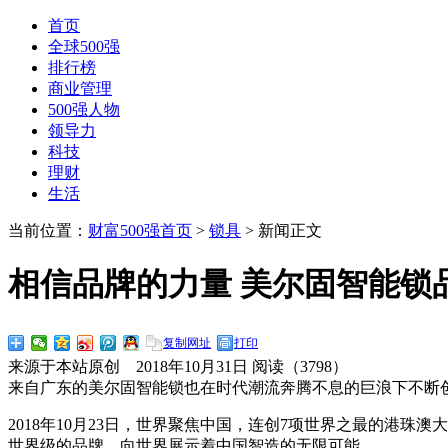
首页
全球500强
排行榜
商业管理
500强人物
领导力
科技
理财
生活
当前位置：
财富500强首页
>
锁具
> 新闻正文
相信品牌的力量 美尔固智能锁
复制网址
打印
来源于本站原创 2018年10月31日 阅读（
3798）
来自广东的美尔固智能锁也在时代潮流奔腾不息的巨浪下不断
2018年10月23日，世界聚焦中国，连创7项世界之最的港
世界级的品牌，向世界展示着中国智造的无限可能。