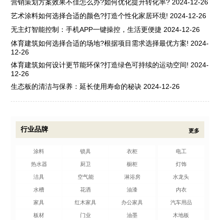
营销策划方案效果不佳怎么办?如何优化提升转化率?
2024-12-26
艺术涂料如何选择合适的颜色?打造个性化家居环境!
2024-12-26
无主灯智能控制：手机APP一键操控，生活更便捷
2024-12-26
体育建筑如何选择合适的场地?根据项目需求选择最优方案!
2024-
12-26
体育建筑如何设计更节能环保?打造绿色可持续的运动空间!
2024-
12-26
生态板的清洁与保养：延长使用寿命的秘诀
2024-12-26
行业品牌
更多
涂料
锁具
衣柜
电工
热水器
厨卫
橱柜
灯饰
洁具
空气能
淋浴房
水龙头
水槽
花洒
油漆
内衣
家具
红木家具
办公家具
汽车用品
板材
门业
油墨
木地板