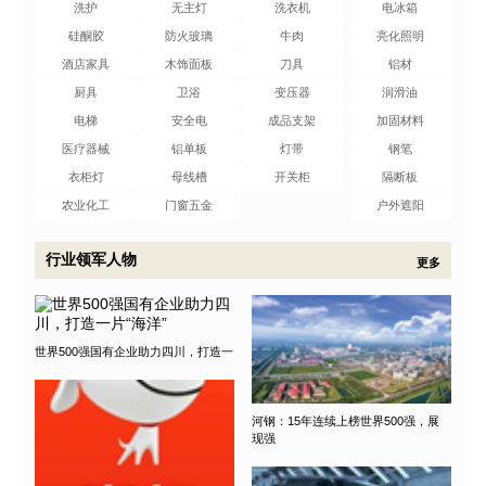
洗护
无主灯
洗衣机
电冰箱
硅酮胶
防火玻璃
牛肉
亮化照明
酒店家具
木饰面板
刀具
铝材
厨具
卫浴
变压器
润滑油
电梯
安全电
成品支架
加固材料
医疗器械
铝单板
灯带
钢笔
衣柜灯
母线槽
开关柜
隔断板
农业化工
门窗五金
户外遮阳
行业领军人物
更多
世界500强国有企业助力四川，打造一
河钢：15年连续上榜世界500强，展
现强