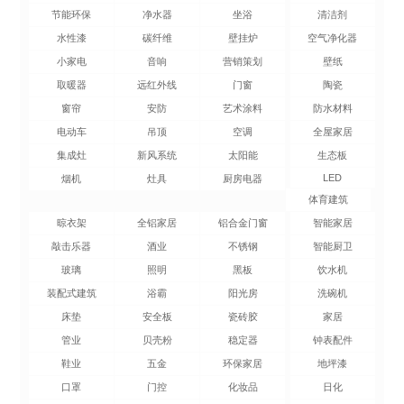
节能环保
净水器
坐浴
清洁剂
水性漆
碳纤维
壁挂炉
空气净化器
小家电
音响
营销策划
壁纸
取暖器
远红外线
门窗
陶瓷
窗帘
安防
艺术涂料
防水材料
电动车
吊顶
空调
全屋家居
集成灶
新风系统
太阳能
生态板
LED
烟机
灶具
厨房电器
体育建筑
晾衣架
全铝家居
铝合金门窗
智能家居
敲击乐器
酒业
不锈钢
智能厨卫
玻璃
照明
黑板
饮水机
装配式建筑
浴霸
阳光房
洗碗机
床垫
安全板
瓷砖胶
家居
管业
贝壳粉
稳定器
钟表配件
鞋业
五金
环保家居
地坪漆
口罩
门控
化妆品
日化