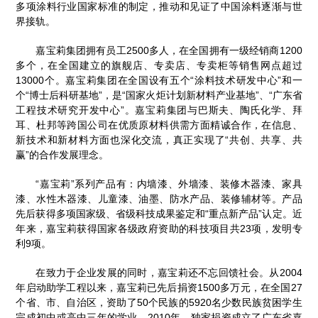
多项涂料行业国家标准的制定，推动和见证了中国涂料逐渐与世
界接轨。
嘉宝莉集团拥有员工2500多人，在全国拥有一级经销商1200
多个，在全国建立的旗舰店、专卖店、专卖柜等销售网点超过
13000个。嘉宝莉集团在全国设有五个“涂料技术研发中心”和一
个“博士后科研基地”，是“国家火炬计划新材料产业基地”、“广东省
工程技术研究开发中心”。嘉宝莉集团与巴斯夫、陶氏化学、拜
耳、杜邦等跨国公司在优质原材料供需方面精诚合作，在信息、
新技术和新材料方面也深化交流，真正实现了“共创、共享、共
赢”的合作发展理念。
“嘉宝莉”系列产品有：内墙漆、外墙漆、装修木器漆、家具
漆、水性木器漆、儿童漆、油墨、防水产品、装修辅材等。产品
先后获得多项国家级、省级科技成果鉴定和“重点新产品”认定。近
年来，嘉宝莉获得国家各级政府资助的科技项目共23项，发明专
利9项。
在致力于企业发展的同时，嘉宝莉还不忘回馈社会。从2004
年启动助学工程以来，嘉宝莉已先后捐资1500多万元，在全国27
个省、市、自治区，资助了50个民族的5920名少数民族贫困学生
完成初中或高中三年的学业。2010年，独家捐资成立了广东省嘉