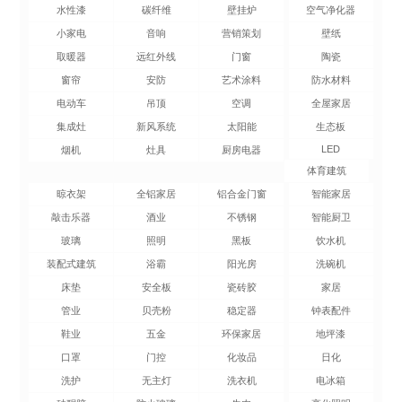
水性漆
碳纤维
壁挂炉
空气净化器
小家电
音响
营销策划
壁纸
取暖器
远红外线
门窗
陶瓷
窗帘
安防
艺术涂料
防水材料
电动车
吊顶
空调
全屋家居
集成灶
新风系统
太阳能
生态板
LED
烟机
灶具
厨房电器
体育建筑
晾衣架
全铝家居
铝合金门窗
智能家居
敲击乐器
酒业
不锈钢
智能厨卫
玻璃
照明
黑板
饮水机
装配式建筑
浴霸
阳光房
洗碗机
床垫
安全板
瓷砖胶
家居
管业
贝壳粉
稳定器
钟表配件
鞋业
五金
环保家居
地坪漆
口罩
门控
化妆品
日化
洗护
无主灯
洗衣机
电冰箱