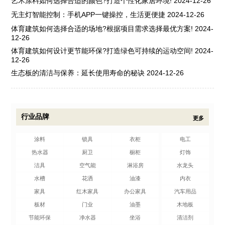
艺术涂料如何选择合适的颜色?打造个性化家居环境!
2024-12-26
无主灯智能控制：手机APP一键操控，生活更便捷
2024-12-26
体育建筑如何选择合适的场地?根据项目需求选择最优方案!
2024-
12-26
体育建筑如何设计更节能环保?打造绿色可持续的运动空间!
2024-
12-26
生态板的清洁与保养：延长使用寿命的秘诀
2024-12-26
行业品牌
更多
涂料
锁具
衣柜
电工
热水器
厨卫
橱柜
灯饰
洁具
空气能
淋浴房
水龙头
水槽
花洒
油漆
内衣
家具
红木家具
办公家具
汽车用品
板材
门业
油墨
木地板
节能环保
净水器
坐浴
清洁剂