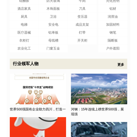
硅酮胶
防火玻璃
牛肉
亮化照明
酒店家具
木饰面板
刀具
铝材
厨具
卫浴
变压器
润滑油
电梯
安全电
成品支架
加固材料
医疗器械
铝单板
灯带
钢笔
衣柜灯
母线槽
开关柜
隔断板
农业化工
门窗五金
户外遮阳
行业领军人物
更多
世界500强国有企业助力四川，打造一
河钢：15年连续上榜世界500强，展
现强