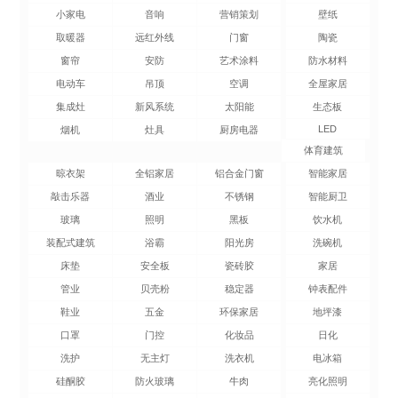
小家电
音响
营销策划
壁纸
取暖器
远红外线
门窗
陶瓷
窗帘
安防
艺术涂料
防水材料
电动车
吊顶
空调
全屋家居
集成灶
新风系统
太阳能
生态板
LED
烟机
灶具
厨房电器
体育建筑
晾衣架
全铝家居
铝合金门窗
智能家居
敲击乐器
酒业
不锈钢
智能厨卫
玻璃
照明
黑板
饮水机
装配式建筑
浴霸
阳光房
洗碗机
床垫
安全板
瓷砖胶
家居
管业
贝壳粉
稳定器
钟表配件
鞋业
五金
环保家居
地坪漆
口罩
门控
化妆品
日化
洗护
无主灯
洗衣机
电冰箱
硅酮胶
防火玻璃
牛肉
亮化照明