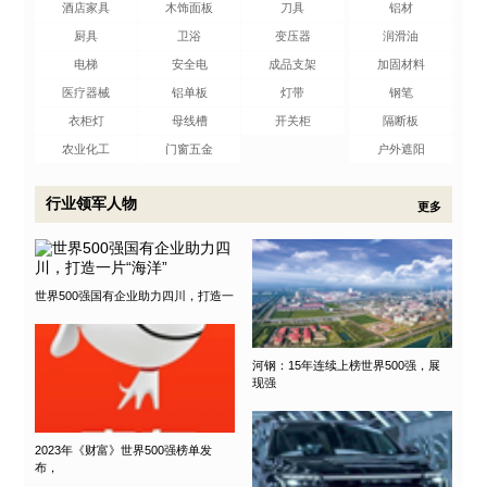
酒店家具
木饰面板
刀具
铝材
厨具
卫浴
变压器
润滑油
电梯
安全电
成品支架
加固材料
医疗器械
铝单板
灯带
钢笔
衣柜灯
母线槽
开关柜
隔断板
农业化工
门窗五金
户外遮阳
行业领军人物
更多
世界500强国有企业助力四川，打造一
河钢：15年连续上榜世界500强，展
现强
2023年《财富》世界500强榜单发
布，