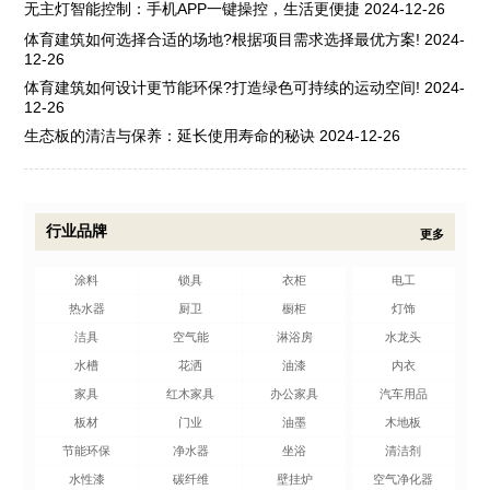
无主灯智能控制：手机APP一键操控，生活更便捷
2024-12-26
体育建筑如何选择合适的场地?根据项目需求选择最优方案!
2024-
12-26
体育建筑如何设计更节能环保?打造绿色可持续的运动空间!
2024-
12-26
生态板的清洁与保养：延长使用寿命的秘诀
2024-12-26
行业品牌
更多
涂料
锁具
衣柜
电工
热水器
厨卫
橱柜
灯饰
洁具
空气能
淋浴房
水龙头
水槽
花洒
油漆
内衣
家具
红木家具
办公家具
汽车用品
板材
门业
油墨
木地板
节能环保
净水器
坐浴
清洁剂
水性漆
碳纤维
壁挂炉
空气净化器