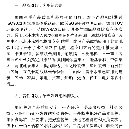
三、品牌引领，为奥运添彩
集团注重产品质量和品牌价值引领。旗下产品相继通过
ISO9001国际质量体系认证、欧盟SGS环保检测认证、德国TUV
环保检测认证、英国WRAS认证，具备与国际品牌比肩竞争实
力。晨阳水漆成功入选“2008奥运外立面粉刷工程材料供应商”;入
围中石化水漆涂料合格供应商;防霉、防潮产品成功应用于北京地
铁工程，开创了水性涂料在地铁工程应用方面的先河;被天津亚
实、卡斯卡特、多维联合集团、纳铁福、三菱电梯、三一重工等
国际名企列为指定用漆品牌;集团同荣盛集团、隆基泰和、中铁集
团、河北建设集团、奥润顺达、业之峰装饰、星艺装饰、新洲伟
业装饰、互为长期战略合作伙伴……如今，晨阳水漆已应用到建
筑、装饰、家具、家电、汽车、船舶、交通、轻工、电力等多个
行业。
四、责任引领，争当发展惠民排头兵
集团关注产品质量安全、生态环境、劳动者权益、社会公
益，积极担当企业发展的社会责任。一是坚决把好产品质量关。
集团高标准，严要求，把好监督关，强化过程管控和人员要求，
决不让一桶不合格的水漆流出厂区。二是切实保障职工群众的合