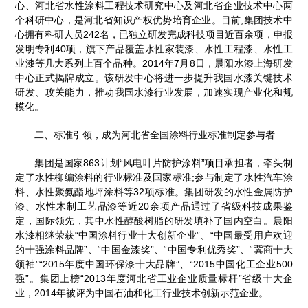
心、河北省水性涂料工程技术研究中心及河北省企业技术中心两
个科研中心，是河北省知识产权优势培育企业。目前,集团技术中
心拥有科研人员242名，已独立研发完成科技项目近百余项，申报
发明专利40项，旗下产品覆盖水性家装漆、水性工程漆、水性工
业漆等几大系列上百个品种。2014年7月8日，晨阳水漆上海研发
中心正式揭牌成立。该研发中心将进一步提升我国水漆关键技术
研发、攻关能力，推动我国水漆行业发展，加速实现产业化和规
模化。
二、标准引领，成为河北省全国涂料行业标准制定参与者
集团是国家863计划“风电叶片防护涂料”项目承担者，牵头制
定了水性柳编涂料的行业标准及国家标准;参与制定了水性汽车涂
料、水性聚氨酯地坪涂料等32项标准。集团研发的水性金属防护
漆、水性木制工艺品漆等近20余项产品通过了省级科技成果鉴
定，国际领先，其中水性醇酸树脂的研发填补了国内空白。晨阳
水漆相继荣获“中国涂料行业十大创新企业”、“中国最受用户欢迎
的十强涂料品牌”、“中国金漆奖”、“中国专利优秀奖”、“冀商十大
领袖”“2015年度中国环保漆十大品牌”、“2015中国化工企业500
强”。集团上榜“2013年度河北省工业企业质量标杆”省级十大企
业，2014年被评为中国石油和化工行业技术创新示范企业。