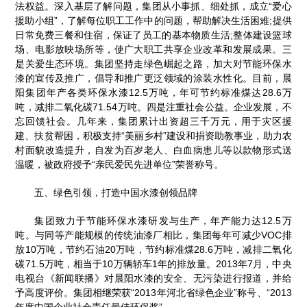
法权益。深入基层了解问题，集团从小事抓、细处抓，成立“爱心
援助小组”，了解每位职工工作中的问题，帮助解决生活困难;提供
日常免费三餐和住宿，保证了员工的基本物质生活;整体建设篮球
场、电影放映场所等，使广大职工共享企业改革和发展成果。三
是关爱生态环境。集团坚持走绿色崛起之路，加大对节能环保水
漆的宣传及推广，倡导和推广更泛领域的涂装水性化。目前，晨
阳集团年产各类环保水漆12.5万吨，年可节约标准煤达28.6万
吨，减排二氧化碳71.54万吨。四是注重社会公益。企业发展，不
忘回馈社会。几年来，集团累计出资超三千万元，用于灾区援
建、扶贫帮困，积极支持“美丽乡村”建设和捐资助教事业，助力农
村面貌改造提升，自发为百岁老人、白血病患儿等以款物形式送
温暖，被政府授予“亲民爱民先进单位”荣誉称号。
五、绿色引领，打造中国水漆创领品牌
集团致力于节能环保水漆研发与生产，年产能力达12.5万
吨。与同等产能规模的传统油漆厂相比，集团每年可减少VOC排
放10万吨，节约石油20万吨，节约标准煤28.6万吨，减排二氧化
碳71.5万吨，相当于10万辆轿车1年的排放量。2013年7月，中央
电视台《新闻联播》对晨阳水漆的安全、无污染进行报道，并给
予高度评价。集团相继荣获“2013年河北省绿色企业”称号、“2013
年度中国企业社会责任最佳环保奖”。