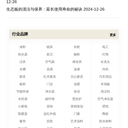
12-26
生态板的清洁与保养：延长使用寿命的秘诀
2024-12-26
行业品牌
更多
涂料
锁具
衣柜
电工
热水器
厨卫
橱柜
灯饰
洁具
空气能
淋浴房
水龙头
水槽
花洒
油漆
内衣
家具
红木家具
办公家具
汽车用品
板材
门业
油墨
木地板
节能环保
净水器
坐浴
清洁剂
水性漆
碳纤维
壁挂炉
空气净化器
小家电
音响
营销策划
壁纸
取暖器
远红外线
门窗
陶瓷
窗帘
安防
艺术涂料
防水材料