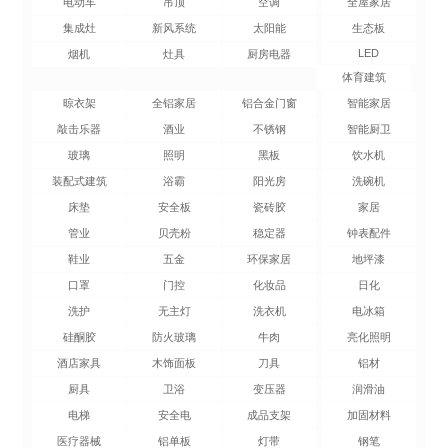
电动车
吊顶
空调
全屋家居
集成灶
新风系统
太阳能
生态板
LED
烟机
灶具
厨房电器
体育建筑
晾衣架
全铝家居
铝合金门窗
智能家居
敲击乐器
酒业
不锈钢
智能厨卫
玻璃
照明
黑板
饮水机
装配式建筑
浴霸
阳光房
洗碗机
床垫
安全板
瓷砖胶
家居
管业
贝壳粉
稳定器
钟表配件
鞋业
五金
环保家居
地坪漆
口罩
门控
化妆品
日化
洗护
无主灯
洗衣机
电冰箱
硅酮胶
防火玻璃
牛肉
亮化照明
酒店家具
木饰面板
刀具
铝材
厨具
卫浴
变压器
润滑油
电梯
安全电
成品支架
加固材料
医疗器械
铝单板
灯带
钢笔