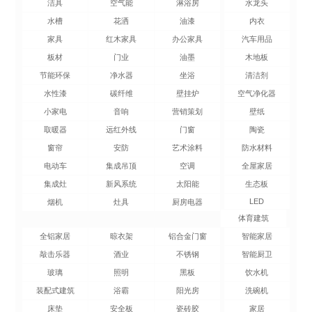
洁具
空气能
淋浴房
水龙头
水槽
花洒
油漆
内衣
家具
红木家具
办公家具
汽车用品
板材
门业
油墨
木地板
节能环保
净水器
坐浴
清洁剂
水性漆
碳纤维
壁挂炉
空气净化器
小家电
音响
营销策划
壁纸
取暖器
远红外线
门窗
陶瓷
窗帘
安防
艺术涂料
防水材料
电动车
集成吊顶
空调
全屋家居
集成灶
新风系统
太阳能
生态板
LED
烟机
灶具
厨房电器
体育建筑
全铝家居
晾衣架
铝合金门窗
智能家居
敲击乐器
酒业
不锈钢
智能厨卫
玻璃
照明
黑板
饮水机
装配式建筑
浴霸
阳光房
洗碗机
床垫
安全板
瓷砖胶
家居