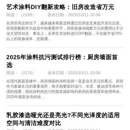
艺术涂料DIY翻新攻略：旧房改造省万元
阅读：（2199）
发布日期：2025/10/11 10:08
在房价高企的当下，越来越多家庭选择通过旧房改造来提升居住品质。
而墙面翻新作为改造中的重要环节，传统装修动辄数万元的费用让不少
业主望而却步。事实上，采用艺术涂料进行DIY翻新，不仅能节省70%
以上的装修成本，还能通...
2025年涂料抗污测试排行榜：厨房墙面首
选
阅读：（2175）
发布日期：2025/10/11 10:06
在现代家庭装修中，厨房墙面的涂料选择一直是业主关注的重点。厨房
作为家庭生活的重要场所，每天都要面对油污、水渍、酱油渍等各种污
渍的侵袭，因此涂料的抗污性能直接影响到厨房的美观度和使用寿命。
2025年最新发布的涂...
乳胶漆选哑光还是亮光?不同光泽度的适用
空间与清洁难度对比