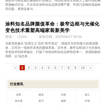
着效率与精度难以兼顾的行业痛点。传统喷涂技术依赖人工操作或机械
臂接触式作业，不仅存在涂料知名品牌浪费严重、环境污染物排放超标
等问题，更因设备与...
涂料知名品牌颜值革命：极窄边框与光催化
变色技术重塑高端家装新美学
阅读：（2154）
发布日期：2025/09/27 09:54
当家居装修从“实用主义”迈向“美学表达”，墙面作为空间最大的视觉载
体，正经历一场前所未有的颜值革新。近年来，极窄边框设计与光催化
变色技术的跨界融合，打破了传统涂料知名品牌色彩单一、质感刻板的
局限，以“动态美...
<
1
2
3
4
5
6
7
8
9
10
>
行业资讯
涂料
锁具
衣柜
电工
热水器
厨卫
橱柜
灯饰