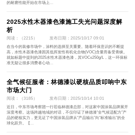
的耐磨性能开始在市场上...
2025水性木器漆色漆施工失光问题深度解
析
阅读：（2215）
发布日期：2025/10/17 09:01
在当今的装修市场中，涂料的选择至关重要。随着环保意识的不断提
高，水性木器漆色漆因其低挥发性有机化合物(VOC)含量而备受青睐。
就如标题中提到的2025水性木器漆色漆，其VOC≤250g/L，这一环保标
准无疑让很多消费者心动...
全气候征服者：林德漆以硬核品质叩响中东
市场大门
阅读：（3185）
发布日期：2025/10/14 10:01
近日，中东市场考察团一行莅临林德漆总部，对这家中国涂装品牌展开
深度考察。这场跨越地域的对话，不仅印证了林德漆“全气候适配方”产
品的硬核实力，更见证了中国涂装品牌从“产品输出”向“标准输出”的全
球化跃升。【...