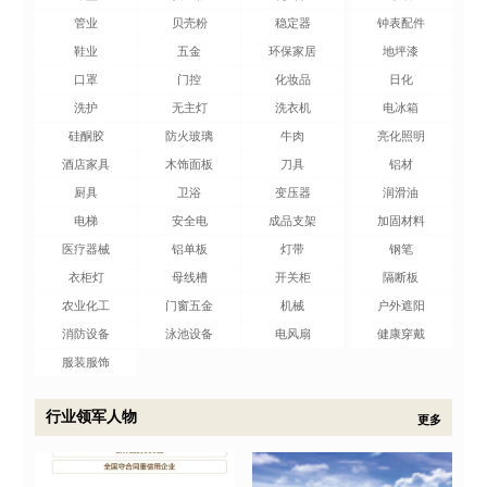
管业
贝壳粉
稳定器
钟表配件
鞋业
五金
环保家居
地坪漆
口罩
门控
化妆品
日化
洗护
无主灯
洗衣机
电冰箱
硅酮胶
防火玻璃
牛肉
亮化照明
酒店家具
木饰面板
刀具
铝材
厨具
卫浴
变压器
润滑油
电梯
安全电
成品支架
加固材料
医疗器械
铝单板
灯带
钢笔
衣柜灯
母线槽
开关柜
隔断板
农业化工
门窗五金
机械
户外遮阳
消防设备
泳池设备
电风扇
健康穿戴
服装服饰
行业领军人物
更多