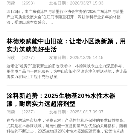
阅读：（2693）
发布日期：2026/03/27 15:03
3月26日，由广东省涂料与油墨行业协会主办的“2026广东涂料与油墨
产业高质量发展大会”在江门市隆重召开，深耕涂料行业多年的林德
漆，受邀出席本次盛会。...
林德漆赋能中山旧改：让老小区焕新颜，用
实力筑就美好生活
阅读：（3277）
发布日期：2025/12/25 14:15
这场让“老房子”重获新生的旧改浪潮中，林德漆以专业之力深度参与，
用优质产品与一体化服务，为中山市旧小区改造注入鲜活动能，也让品
牌实力在民生工程中充分彰显。...
涂料新趋势：2025生物基20%水性木器
漆，耐磨实力远超溶剂型
阅读：（2237）
发布日期：2025/10/17 09:07
在当今的涂料市场中，消费者对于产品性能和环保性的要求日益提高。
尤其是在木器漆领域，耐磨性能一直是衡量产品优劣的关键指标。随着
科技的不断进步，2025生物基20%水性木器漆应运而生，它凭借卓越