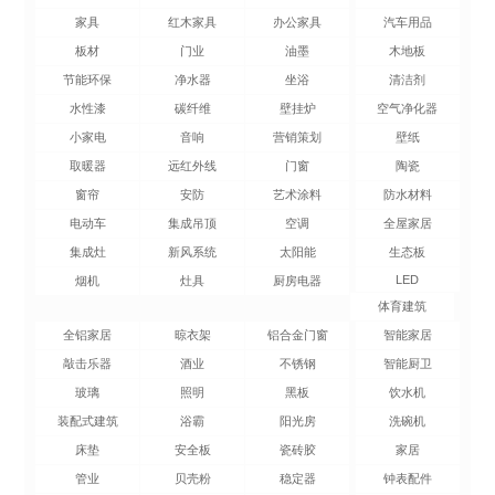
家具
红木家具
办公家具
汽车用品
板材
门业
油墨
木地板
节能环保
净水器
坐浴
清洁剂
水性漆
碳纤维
壁挂炉
空气净化器
小家电
音响
营销策划
壁纸
取暖器
远红外线
门窗
陶瓷
窗帘
安防
艺术涂料
防水材料
电动车
集成吊顶
空调
全屋家居
集成灶
新风系统
太阳能
生态板
LED
烟机
灶具
厨房电器
体育建筑
全铝家居
晾衣架
铝合金门窗
智能家居
敲击乐器
酒业
不锈钢
智能厨卫
玻璃
照明
黑板
饮水机
装配式建筑
浴霸
阳光房
洗碗机
床垫
安全板
瓷砖胶
家居
管业
贝壳粉
稳定器
钟表配件