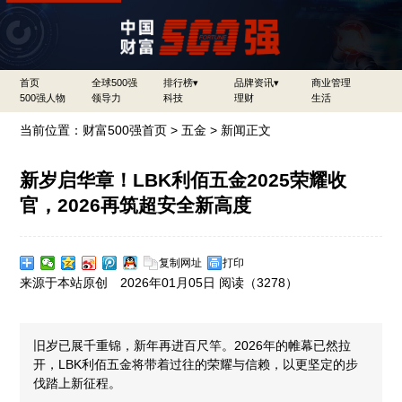
首页
全球500强
排行榜▾
品牌资讯▾
商业管理
500强人物
领导力
科技
理财
生活
当前位置：
财富500强首页
>
五金
> 新闻正文
新岁启华章！LBK利佰五金2025荣耀收
官，2026再筑超安全新高度
复制网址
打印
来源于本站原创 2026年01月05日 阅读（
3278）
旧岁已展千重锦，新年再进百尺竿。2026年的帷幕已然拉
开，LBK利佰五金将带着过往的荣耀与信赖，以更坚定的步
伐踏上新征程。