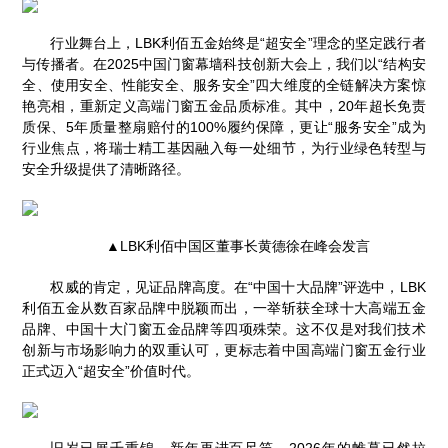
行业舞台上，LBK利佰五金始终是“超安全”理念的坚定践行者
与传播者。在2025中国门窗幕墙科技创新大会上，我们以“结构安
全、使用安全、性能安全、服务安全”四大维度的全链解决方案惊
艳亮相，重新定义高端门窗五金品质标准。其中，20年超长免责
质保、5年质量整扇赔付的100%履约保障，更让“服务安全”成为
行业焦点，将瑞士精工基因融入每一处细节，为行业绿色转型与
安全升级提供了清晰路径。
▲LBK利佰中国区董事长黄德徐在峰会发言
权威的肯定，见证品牌高度。在“中国十大品牌”评选中，LBK
利佰五金从数百家品牌中脱颖而出，一举斩获全球十大高端五金
品牌、中国十大门窗五金品牌等四项殊荣。这不仅是对我们技术
创新与市场影响力的双重认可，更标志着中国高端门窗五金行业
正式迈入“超安全”价值时代。
旧岁已展千重锦，新年再进百尺竿。2026年的帷幕已然拉