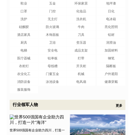
鞋业
五金
环保家居
地坪漆
口罩
门控
化妆品
日化
洗护
无主灯
洗衣机
电冰箱
硅酮胶
防火玻璃
牛肉
亮化照明
酒店家具
木饰面板
刀具
铝材
厨具
卫浴
变压器
润滑油
电梯
安全电
成品支架
加固材料
医疗器械
铝单板
灯带
钢笔
衣柜灯
母线槽
开关柜
隔断板
农业化工
门窗五金
机械
户外遮阳
消防设备
泳池设备
电风扇
健康穿戴
服装服饰
行业领军人物
更多
世界500强国有企业助力四川，打造一