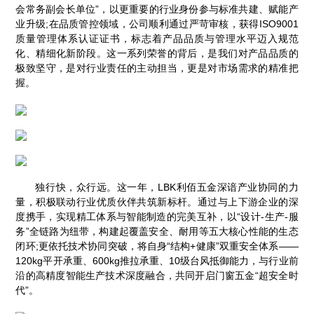
会常务副会长单位”，以更重要的行业身份参与标准共建、赋能产
业升级;在品质管控领域，公司顺利通过严苛审核，获得ISO9001
质量管理体系认证证书，标志着产品品质与管理水平迈入规范
化、精细化新阶段。这一系列荣誉的背后，是我们对产品品质的
极致坚守，是对行业责任的主动担当，更是对市场需求的精准把
握。
独行快，众行远。这一年，LBK利佰五金深谙产业协同的力
量，积极联动行业优质伙伴共筑新标杆。通过与上下游企业的深
度携手，实现精工体系与智能制造的完美互补，以“设计-生产-服
务”全链路为纽带，构建起覆盖安全、耐用等五大核心性能的生态
闭环;更依托技术协同突破，将自身“结构+健康”双重安全体系——
120kg平开承重、600kg推拉承重、10级台风抵御能力，与行业前
沿的高精度智能生产技术深度融合，共同开启门窗五金“超安全时
代”。