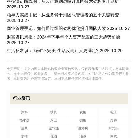
科技演进路线图：从云计算到边缘计算的技术架构变迁剖析
2025-10-27
领导力实战手记：从业务骨干到团队管理者的五个关键转变
2025-10-27
商业管理手记：如何通过组织架构优化提升团队人效
2025-10-27
财富资讯周报：2024年下半年个人资产配置的三大趋势前瞻
2025-10-27
生活反常识：为何“不完美”生活反而让人更满足?
2025-10-20
免责声明：此文内容为本网站转载企业宣传资讯，仅代表作者个人观点，与本网无
关。文中内容仅供读者参考，并请自行核实相关内容。如用户将之作为消费行为参
考，本网敬告用户需审慎决定。本网不承担任何经济和法律责任。
行业资讯
涂料
锁具
衣柜
电工
热水器
厨卫
橱柜
灯饰
洁具
空气能
淋浴房
水龙头
水槽
花洒
油漆
内衣