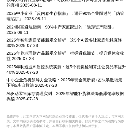
的真相
2025-08-11
2025中小企业「反内卷生存指南」：避开90%企业踩过的「伪管
理陷阱」
2025-08-11
2024财富避坑指南：90%中产家庭踩过的「隐形资产陷阱」
2025-08-11
2025年智能家居节能新规全解析：这5个AI设备让家庭能耗直降
30%
2025-07-28
2025年养老理财产品新规全解析：把握避税细节，提升退休金收
益
2025-07-28
2025年制造业AI质控系统实测：这5个视觉检测算法让良品率提升
40%
2025-07-28
中小企业危机领导力全攻略：2025年现金流断裂+团队涣散场景
下的5步自救法
2025-07-28
AI驱动零售库存管理实测：2025年智能补货算法降低滞销率数据
揭秘
2025-07-28
免责声明：此文内容为本网站转载企业宣传资讯，仅代表作者个人观点，与本网无
关。文中内容仅供读者参考，并请自行核实相关内容。如用户将之作为消费行为参
考，本网敬告用户需审慎决定。本网不承担任何经济和法律责任。