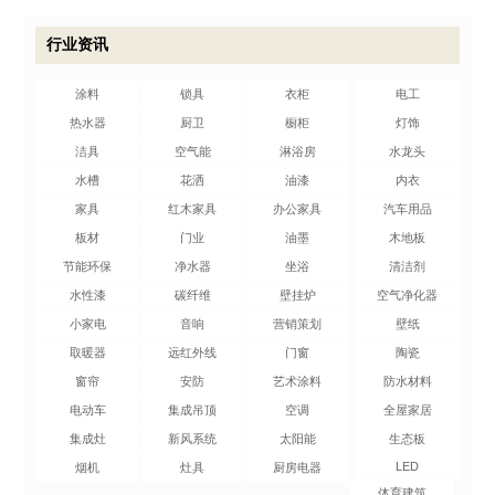
行业资讯
涂料
锁具
衣柜
电工
热水器
厨卫
橱柜
灯饰
洁具
空气能
淋浴房
水龙头
水槽
花洒
油漆
内衣
家具
红木家具
办公家具
汽车用品
板材
门业
油墨
木地板
节能环保
净水器
坐浴
清洁剂
水性漆
碳纤维
壁挂炉
空气净化器
小家电
音响
营销策划
壁纸
取暖器
远红外线
门窗
陶瓷
窗帘
安防
艺术涂料
防水材料
电动车
集成吊顶
空调
全屋家居
集成灶
新风系统
太阳能
生态板
LED
烟机
灶具
厨房电器
体育建筑