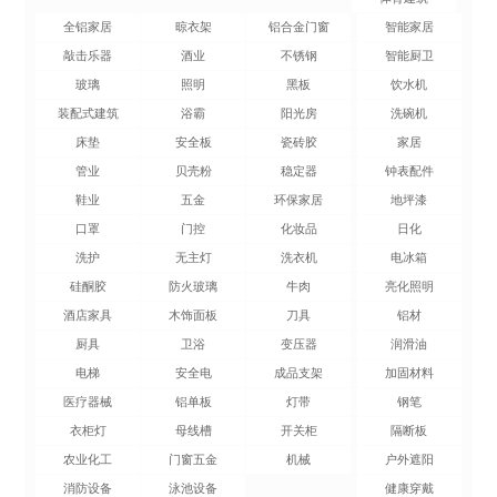
全铝家居
晾衣架
铝合金门窗
智能家居
敲击乐器
酒业
不锈钢
智能厨卫
玻璃
照明
黑板
饮水机
装配式建筑
浴霸
阳光房
洗碗机
床垫
安全板
瓷砖胶
家居
管业
贝壳粉
稳定器
钟表配件
鞋业
五金
环保家居
地坪漆
口罩
门控
化妆品
日化
洗护
无主灯
洗衣机
电冰箱
硅酮胶
防火玻璃
牛肉
亮化照明
酒店家具
木饰面板
刀具
铝材
厨具
卫浴
变压器
润滑油
电梯
安全电
成品支架
加固材料
医疗器械
铝单板
灯带
钢笔
衣柜灯
母线槽
开关柜
隔断板
农业化工
门窗五金
机械
户外遮阳
消防设备
泳池设备
健康穿戴