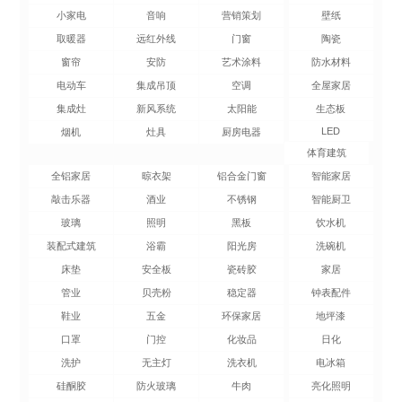
小家电
音响
营销策划
壁纸
取暖器
远红外线
门窗
陶瓷
窗帘
安防
艺术涂料
防水材料
电动车
集成吊顶
空调
全屋家居
集成灶
新风系统
太阳能
生态板
LED
烟机
灶具
厨房电器
体育建筑
全铝家居
晾衣架
铝合金门窗
智能家居
敲击乐器
酒业
不锈钢
智能厨卫
玻璃
照明
黑板
饮水机
装配式建筑
浴霸
阳光房
洗碗机
床垫
安全板
瓷砖胶
家居
管业
贝壳粉
稳定器
钟表配件
鞋业
五金
环保家居
地坪漆
口罩
门控
化妆品
日化
洗护
无主灯
洗衣机
电冰箱
硅酮胶
防火玻璃
牛肉
亮化照明