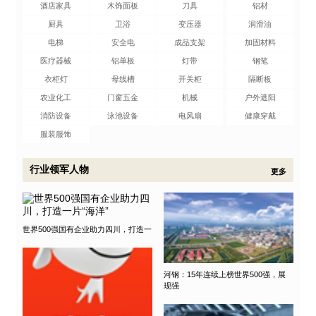
酒店家具
木饰面板
刀具
铝材
厨具
卫浴
变压器
润滑油
电梯
安全电
成品支架
加固材料
医疗器械
铝单板
灯带
钢笔
衣柜灯
母线槽
开关柜
隔断板
农业化工
门窗五金
机械
户外遮阳
消防设备
泳池设备
电风扇
健康穿戴
服装服饰
行业领军人物
更多
世界500强国有企业助力四川，打造一
河钢：15年连续上榜世界500强，展
现强