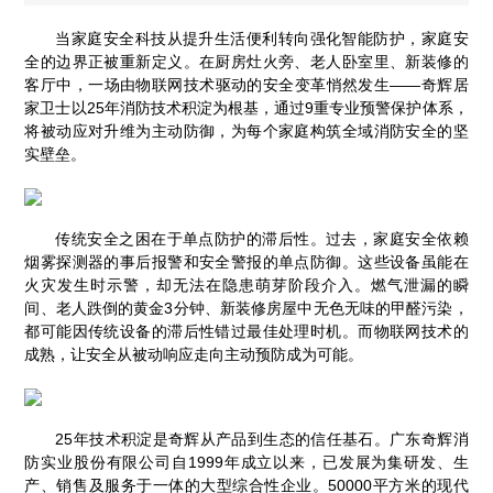
当家庭安全科技从提升生活便利转向强化智能防护，家庭安
全的边界正被重新定义。在厨房灶火旁、老人卧室里、新装修的
客厅中，一场由物联网技术驱动的安全变革悄然发生——奇辉居
家卫士以25年消防技术积淀为根基，通过9重专业预警保护体系，
将被动应对升维为主动防御，为每个家庭构筑全域消防安全的坚
实壁垒。
传统安全之困在于单点防护的滞后性。过去，家庭安全依赖
烟雾探测器的事后报警和安全警报的单点防御。这些设备虽能在
火灾发生时示警，却无法在隐患萌芽阶段介入。燃气泄漏的瞬
间、老人跌倒的黄金3分钟、新装修房屋中无色无味的甲醛污染，
都可能因传统设备的滞后性错过最佳处理时机。而物联网技术的
成熟，让安全从被动响应走向主动预防成为可能。
25年技术积淀是奇辉从产品到生态的信任基石。广东奇辉消
防实业股份有限公司自1999年成立以来，已发展为集研发、生
产、销售及服务于一体的大型综合性企业。50000平方米的现代