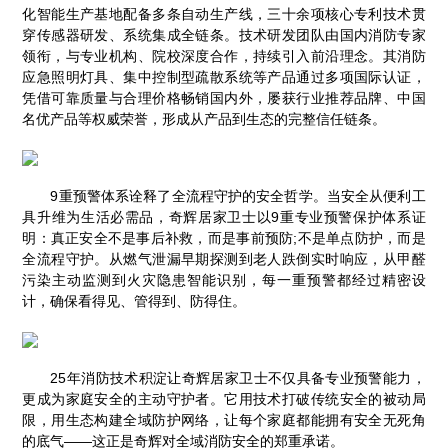
化智能生产基地配备多条自动生产线，三十余项核心专利技术贯
穿传感器研发、系统集成全链条。技术研发团队由国内消防专家
领衔，与专业机构、院校深度合作，持续引入前沿理念。其消防
应急照明灯具、集中控制型疏散系统等产品通过多项国际认证，
凭借可靠质量与合理价格畅销国内外，屡获行业推荐品牌、中国
名优产品等权威荣誉，形成从产品到生态的完整信任链条。
9重预警体系诠释了全流程守护的安全哲学。当安全从便利工
具升维为生活必需品，奇辉居家卫士以9重专业预警保护体系证
明：真正安全不是事后补救，而是事前预防;不是单点防护，而是
全流程守护。从燃气泄漏早期探测到老人跌倒实时响应，从甲醛
污染主动监测到火灾隐患智能识别，每一重预警都经过精密设
计，确保看得见、管得到、防得住。
25年消防技术积淀让奇辉居家卫士不仅具备专业预警能力，
更成为家庭安全的主动守护者。它用技术打破传统安全的被动局
限，用生态构建全域防护网络，让每个家庭都能拥有安全无死角
的底气——这正是奇辉对全域消防安全的郑重承诺。