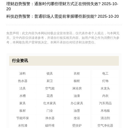
理财趋势预警：通胀时代哪些理财方式正在悄悄失效?
2025-10-
20
科技趋势预警：普通职场人需提前掌握哪些新技能?
2025-10-20
免责声明：此文内容为本网站转载企业宣传资讯，仅代表作者个人观点，与本网无
关。文中内容仅供读者参考，并请自行核实相关内容。如用户将之作为消费行为参
考，本网敬告用户需审慎决定。本网不承担任何经济和法律责任。
行业资讯
涂料
锁具
衣柜
电工
热水器
厨卫
橱柜
灯饰
洁具
空气能
淋浴房
水龙头
水槽
花洒
油漆
内衣
家具
红木家具
办公家具
汽车用品
板材
门业
油墨
木地板
节能环保
净水器
坐浴
清洁剂
水性漆
碳纤维
壁挂炉
空气净化器