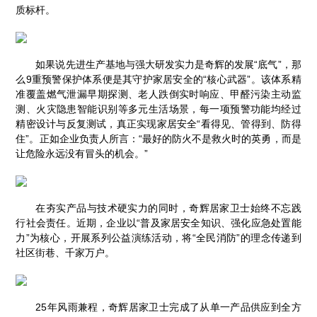
质标杆。
如果说先进生产基地与强大研发实力是奇辉的发展“底气”，那
么9重预警保护体系便是其守护家居安全的“核心武器”。该体系精
准覆盖燃气泄漏早期探测、老人跌倒实时响应、甲醛污染主动监
测、火灾隐患智能识别等多元生活场景，每一项预警功能均经过
精密设计与反复测试，真正实现家居安全“看得见、管得到、防得
住”。正如企业负责人所言：“最好的防火不是救火时的英勇，而是
让危险永远没有冒头的机会。”
在夯实产品与技术硬实力的同时，奇辉居家卫士始终不忘践
行社会责任。近期，企业以“普及家居安全知识、强化应急处置能
力”为核心，开展系列公益演练活动，将“全民消防”的理念传递到
社区街巷、千家万户。
25年风雨兼程，奇辉居家卫士完成了从单一产品供应到全方