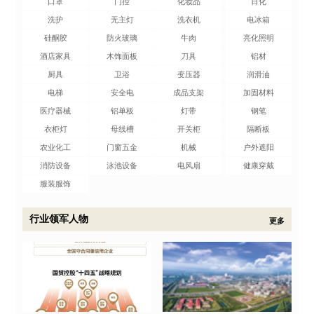
口罩
门控
化妆品
日化
洗护
无主灯
洗衣机
电冰箱
硅酮胶
防火玻璃
牛肉
亮化照明
酒店家具
木饰面板
刀具
铝材
厨具
卫浴
变压器
润滑油
电梯
安全电
成品支架
加固材料
医疗器械
铝单板
灯带
钢笔
衣柜灯
母线槽
开关柜
隔断板
农业化工
门窗五金
机械
户外遮阳
消防设备
泳池设备
电风扇
健康穿戴
服装服饰
行业领军人物
更多