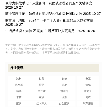
领导力实战手记：从业务骨干到团队管理者的五个关键转变
2025-10-27
商业管理手记：如何通过组织架构优化提升团队人效
2025-10-27
财富资讯周报：2024年下半年个人资产配置的三大趋势前瞻
2025-10-27
生活反常识：为何“不完美”生活反而让人更满足?
2025-10-20
免责声明：此文内容为本网站转载企业宣传资讯，仅代表作者个人观点，与本网无
关。文中内容仅供读者参考，并请自行核实相关内容。如用户将之作为消费行为参
考，本网敬告用户需审慎决定。本网不承担任何经济和法律责任。
行业资讯
涂料
锁具
衣柜
电工
热水器
厨卫
橱柜
灯饰
洁具
空气能
淋浴房
水龙头
水槽
花洒
油漆
内衣
家具
红木家具
办公家具
汽车用品