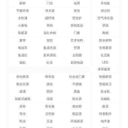
板材
门业
油墨
木地板
节能环保
净水器
坐浴
清洁剂
水性漆
碳纤维
壁挂炉
空气净化器
小家电
音响
营销策划
壁纸
取暖器
远红外线
门窗
陶瓷
窗帘
安防
艺术涂料
防水材料
电动车
集成吊顶
空调
全屋家居
集成灶
新风系统
太阳能
生态板
LED
烟机
灶具
厨房电器
体育建筑
全铝家居
晾衣架
铝合金门窗
智能家居
敲击乐器
酒业
不锈钢
智能厨卫
玻璃
照明
黑板
饮水机
装配式建筑
浴霸
阳光房
洗碗机
床垫
安全板
瓷砖胶
家居
管业
贝壳粉
稳定器
钟表配件
鞋业
五金
环保家居
地坪漆