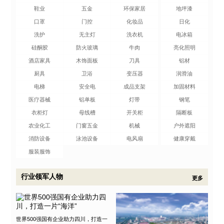
鞋业
五金
环保家居
地坪漆
口罩
门控
化妆品
日化
洗护
无主灯
洗衣机
电冰箱
硅酮胶
防火玻璃
牛肉
亮化照明
酒店家具
木饰面板
刀具
铝材
厨具
卫浴
变压器
润滑油
电梯
安全电
成品支架
加固材料
医疗器械
铝单板
灯带
钢笔
衣柜灯
母线槽
开关柜
隔断板
农业化工
门窗五金
机械
户外遮阳
消防设备
泳池设备
电风扇
健康穿戴
服装服饰
行业领军人物
更多
世界500强国有企业助力四川，打造一