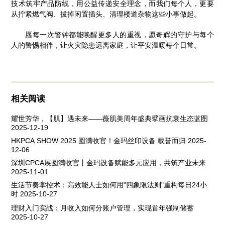
技术筑牢产品防线，用公益传递安全理念，而我们每个人，更要
从拧紧燃气阀、拔掉闲置插头、清理楼道杂物这些小事做起。
愿每一次警钟都能唤醒更多人的重视，愿奇辉的守护与每个
人的警惕相伴，让火灾隐患远离家庭，让平安温暖每个日常。
相关阅读
耀世芳华，【肌】遇未来——薇肌美周年盛典擘画抗衰生态蓝图
2025-12-19
HKPCA SHOW 2025 圆满收官！金玛丝印设备 载誉而归
2025-
12-06
深圳CPCA展圆满收官丨金玛设备赋能多元应用，共筑产业未来
2025-11-01
生活节奏掌控术：高效能人士如何用"四象限法则"重构每日24小
时
2025-10-27
理财入门实战：月收入如何分账户管理，实现首年强制储蓄
2025-10-27