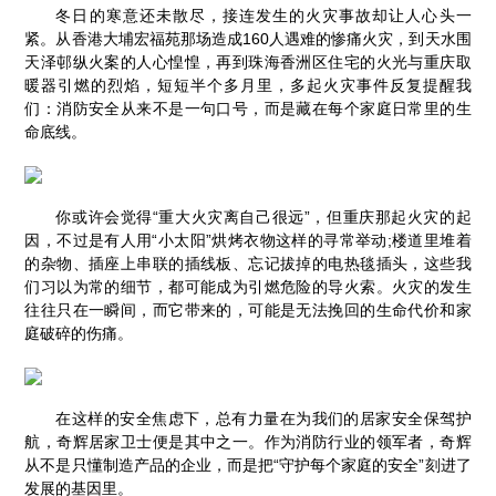
冬日的寒意还未散尽，接连发生的火灾事故却让人心头一
紧。从香港大埔宏福苑那场造成160人遇难的惨痛火灾，到天水围
天泽邨纵火案的人心惶惶，再到珠海香洲区住宅的火光与重庆取
暖器引燃的烈焰，短短半个多月里，多起火灾事件反复提醒我
们：消防安全从来不是一句口号，而是藏在每个家庭日常里的生
命底线。
你或许会觉得“重大火灾离自己很远”，但重庆那起火灾的起
因，不过是有人用“小太阳”烘烤衣物这样的寻常举动;楼道里堆着
的杂物、插座上串联的插线板、忘记拔掉的电热毯插头，这些我
们习以为常的细节，都可能成为引燃危险的导火索。火灾的发生
往往只在一瞬间，而它带来的，可能是无法挽回的生命代价和家
庭破碎的伤痛。
在这样的安全焦虑下，总有力量在为我们的居家安全保驾护
航，奇辉居家卫士便是其中之一。作为消防行业的领军者，奇辉
从不是只懂制造产品的企业，而是把“守护每个家庭的安全”刻进了
发展的基因里。