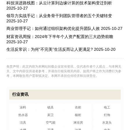
科技演进路线图：从云计算到边缘计算的技术架构变迁剖析
2025-10-27
领导力实战手记：从业务骨干到团队管理者的五个关键转变
2025-10-27
商业管理手记：如何通过组织架构优化提升团队人效
2025-10-27
财富资讯周报：2024年下半年个人资产配置的三大趋势前瞻
2025-10-27
生活反常识：为何“不完美”生活反而让人更满足?
2025-10-20
免责声明：此文内容为本网站转载企业宣传资讯，仅代表作者个人观点，与本网无
关。文中内容仅供读者参考，并请自行核实相关内容。如用户将之作为消费行为参
考，本网敬告用户需审慎决定。本网不承担任何经济和法律责任。
行业资讯
涂料
锁具
衣柜
电工
热水器
厨卫
橱柜
灯饰
洁具
空气能
淋浴房
水龙头
水槽
花洒
油漆
内衣