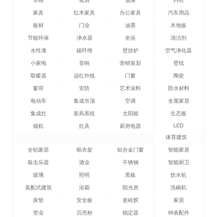
家具
红木家具
办公家具
汽车用品
板材
门业
油墨
木地板
节能环保
净水器
坐浴
清洁剂
水性漆
碳纤维
壁挂炉
空气净化器
小家电
音响
营销策划
壁纸
取暖器
远红外线
门窗
陶瓷
窗帘
安防
艺术涂料
防水材料
电动车
集成吊顶
空调
全屋家居
集成灶
新风系统
太阳能
生态板
LED
烟机
灶具
厨房电器
体育建筑
全铝家居
晾衣架
铝合金门窗
智能家居
敲击乐器
酒业
不锈钢
智能厨卫
玻璃
照明
黑板
饮水机
装配式建筑
浴霸
阳光房
洗碗机
床垫
安全板
瓷砖胶
家居
管业
贝壳粉
稳定器
钟表配件