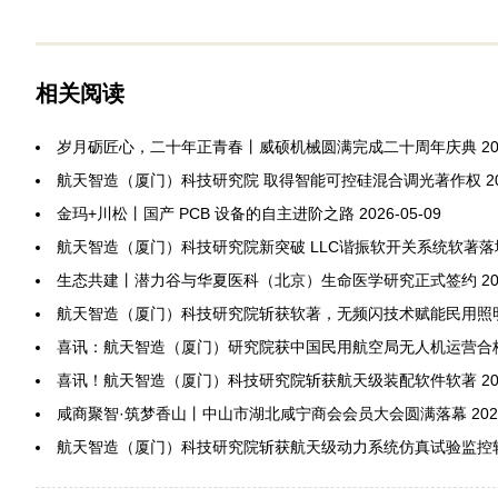
相关阅读
岁月砺匠心，二十年正青春丨威硕机械圆满完成二十周年庆典
20
航天智造（厦门）科技研究院 取得智能可控硅混合调光著作权
2
金玛+川松丨国产 PCB 设备的自主进阶之路
2026-05-09
航天智造（厦门）科技研究院新突破 LLC谐振软开关系统软著落
生态共建丨潜力谷与华夏医科（北京）生命医学研究正式签约
20
航天智造（厦门）科技研究院斩获软著，无频闪技术赋能民用照
喜讯：航天智造（厦门）研究院获中国民用航空局无人机运营合
喜讯！航天智造（厦门）科技研究院斩获航天级装配软件软著
20
咸商聚智·筑梦香山丨中山市湖北咸宁商会会员大会圆满落幕
202
航天智造（厦门）科技研究院斩获航天级动力系统仿真试验监控