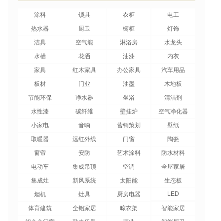
涂料
锁具
衣柜
电工
热水器
厨卫
橱柜
灯饰
洁具
空气能
淋浴房
水龙头
水槽
花洒
油漆
内衣
家具
红木家具
办公家具
汽车用品
板材
门业
油墨
木地板
节能环保
净水器
坐浴
清洁剂
水性漆
碳纤维
壁挂炉
空气净化器
小家电
音响
营销策划
壁纸
取暖器
远红外线
门窗
陶瓷
窗帘
安防
艺术涂料
防水材料
电动车
集成吊顶
空调
全屋家居
集成灶
新风系统
太阳能
生态板
LED
烟机
灶具
厨房电器
体育建筑
全铝家居
晾衣架
智能家居