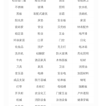
铝合金门窗
敲击乐器
酒业
智能厨卫
不锈钢
玻璃
照明
饮水机
黑板
装配式建筑
浴霸
洗碗机
阳光房
床垫
安全板
家居
瓷砖胶
管业
贝壳粉
钟表配件
稳定器
鞋业
五金
地坪漆
环保家居
口罩
门控
日化
化妆品
洗护
无主灯
电冰箱
洗衣机
硅酮胶
防火玻璃
亮化照明
牛肉
酒店家具
木饰面板
铝材
刀具
厨具
卫浴
润滑油
变压器
电梯
安全电
加固材料
成品支架
医疗器械
铝单板
钢笔
灯带
衣柜灯
母线槽
隔断板
开关柜
农业化工
门窗五金
户外遮阳
机械
消防设备
泳池设备
健康穿戴