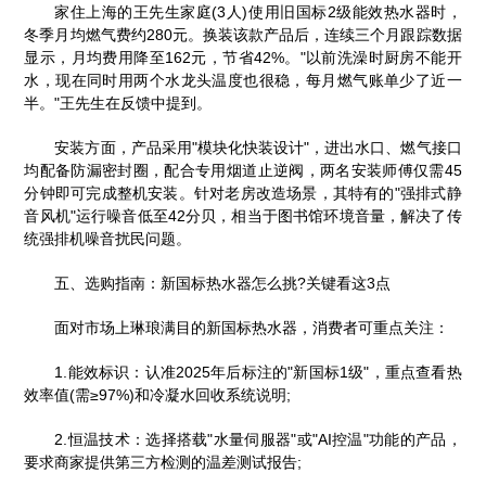
家住上海的王先生家庭(3人)使用旧国标2级能效热水器时，
冬季月均燃气费约280元。换装该款产品后，连续三个月跟踪数据
显示，月均费用降至162元，节省42%。"以前洗澡时厨房不能开
水，现在同时用两个水龙头温度也很稳，每月燃气账单少了近一
半。"王先生在反馈中提到。
安装方面，产品采用"模块化快装设计"，进出水口、燃气接口
均配备防漏密封圈，配合专用烟道止逆阀，两名安装师傅仅需45
分钟即可完成整机安装。针对老房改造场景，其特有的"强排式静
音风机"运行噪音低至42分贝，相当于图书馆环境音量，解决了传
统强排机噪音扰民问题。
五、选购指南：新国标热水器怎么挑?关键看这3点
面对市场上琳琅满目的新国标热水器，消费者可重点关注：
1.能效标识：认准2025年后标注的"新国标1级"，重点查看热
效率值(需≥97%)和冷凝水回收系统说明;
2.恒温技术：选择搭载"水量伺服器"或"AI控温"功能的产品，
要求商家提供第三方检测的温差测试报告;