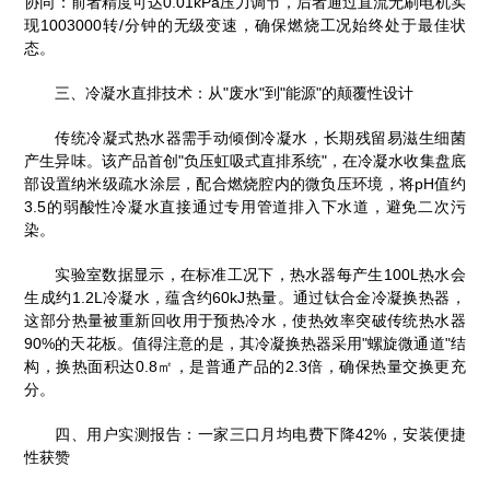
协同：前者精度可达0.01kPa压力调节，后者通过直流无刷电机实
现1003000转/分钟的无级变速，确保燃烧工况始终处于最佳状
态。
三、冷凝水直排技术：从"废水"到"能源"的颠覆性设计
传统冷凝式热水器需手动倾倒冷凝水，长期残留易滋生细菌
产生异味。该产品首创"负压虹吸式直排系统"，在冷凝水收集盘底
部设置纳米级疏水涂层，配合燃烧腔内的微负压环境，将pH值约
3.5的弱酸性冷凝水直接通过专用管道排入下水道，避免二次污
染。
实验室数据显示，在标准工况下，热水器每产生100L热水会
生成约1.2L冷凝水，蕴含约60kJ热量。通过钛合金冷凝换热器，
这部分热量被重新回收用于预热冷水，使热效率突破传统热水器
90%的天花板。值得注意的是，其冷凝换热器采用"螺旋微通道"结
构，换热面积达0.8㎡，是普通产品的2.3倍，确保热量交换更充
分。
四、用户实测报告：一家三口月均电费下降42%，安装便捷
性获赞