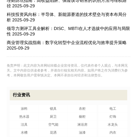
理财防坑指南：高收益陷阱、保险误导销售的识别方法与维权路
径
2025-09-29
科技投资风向标：半导体、新能源赛道的技术壁垒与资本布局分
析
2025-09-29
领导力测评工具全解析：DISC、MBTI在人才选拔中的应用与局限
性
2025-09-29
商业管理实战指南：数字化转型中企业流程优化与效率提升策略
2025-09-29
免责声明：此文内容为本网站转载企业宣传资讯，仅代表作者个人观点，与本网无
关。文中内容仅供读者参考，并请自行核实相关内容。如用户将之作为消费行为参
考，本网敬告用户需审慎决定。本网不承担任何经济和法律责任。
行业资讯
涂料
锁具
衣柜
电工
热水器
厨卫
橱柜
灯饰
洁具
空气能
淋浴房
水龙头
水槽
花洒
油漆
内衣