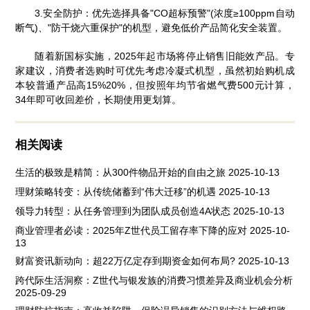
3.安全防护：优先选择具备"CO超标预警"(浓度≥100ppm自动
断气)、"防干烧六重保护"的机型，避免低价产品简化安全装置。
随着新国标实施，2025年起市场将停止销售旧能效产品。专
家建议，消费者选购时可优先考虑冷凝式机型，虽然初始购机成
本较普通产品高15%20%，但按照年均节省燃气费500元计算，
34年即可收回差价，长期使用更划算。
相关阅读
生活的极致是精简：从300件物品开始的自由之旅
2025-10-13
理财策略转变：从传统储蓄到“伟大迁移”的机遇
2025-10-13
领导力转型：从任务管理到为团队成员创造4A状态
2025-10-13
商业管理者必读：2025年Z世代员工留存率下降的应对
2025-10-
13
财富资讯新动向：超22万亿定存到期资金如何布局?
2025-10-13
跨代际生活洞察：Z世代与银发族的消费习惯差异及商业机会分析
2025-09-29