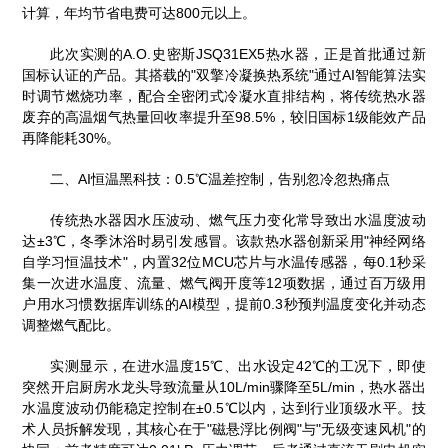
计算，年均节省电费可达800元以上。
此次实测的A.O.史密斯JSQ31EX5热水器，正是首批通过新
国标认证的产品。其搭载的"双擎冷凝换热系统"通过AI智能算法实
时调节燃烧功率，配合全密闭式冷凝水直排结构，将传统热水器
废弃的高温烟气热量回收率提升至98.5%，较旧国标1级能效产品
再降能耗30%。
二、AI恒温黑科技：0.5℃温差控制，告别忽冷忽热痛点
传统热水器因水压波动、燃气压力变化常导致出水温度波动
达±3℃，冬季沐浴时易引发感冒。该款热水器创新采用"神经网络
自学习恒温技术"，内置32位MCU芯片与水温传感器，每0.1秒采
集一次进水温度、流量、燃气阀开度等12项数据，通过百万级用
户用水习惯数据库训练的AI模型，提前0.3秒预判温度变化并动态
调整燃气配比。
实测显示，在进水温度15℃、出水设定42℃的工况下，即使
突然开启厨房水龙头导致流量从10L/min骤降至5L/min，热水器出
水温度波动仍能稳定控制在±0.5℃以内，达到行业顶级水平。技
术人员拆解发现，其核心在于"磁悬浮比例阀"与"无级变速风机"的