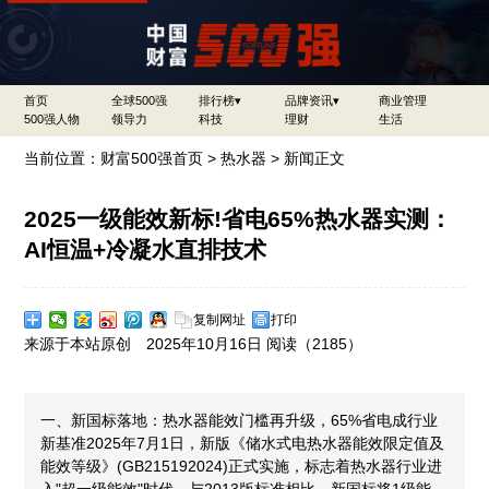
首页
全球500强
排行榜▾
品牌资讯▾
商业管理
500强人物
领导力
科技
理财
生活
当前位置：
财富500强首页
>
热水器
> 新闻正文
2025一级能效新标!省电65%热水器实测：
AI恒温+冷凝水直排技术
复制网址
打印
来源于本站原创 2025年10月16日 阅读（
2185）
一、新国标落地：热水器能效门槛再升级，65%省电成行业
新基准2025年7月1日，新版《储水式电热水器能效限定值及
能效等级》(GB215192024)正式实施，标志着热水器行业进
入"超一级能效"时代。与2013版标准相比，新国标将1级能