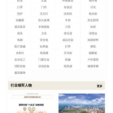
鞋业
五金
环保家居
地坪漆
口罩
门控
化妆品
日化
洗护
无主灯
洗衣机
电冰箱
硅酮胶
防火玻璃
牛肉
亮化照明
酒店家具
木饰面板
刀具
铝材
厨具
卫浴
变压器
润滑油
电梯
安全电
成品支架
加固材料
医疗器械
铝单板
灯带
钢笔
衣柜灯
母线槽
开关柜
隔断板
农业化工
门窗五金
机械
户外遮阳
消防设备
泳池设备
电风扇
健康穿戴
服装服饰
行业领军人物
更多