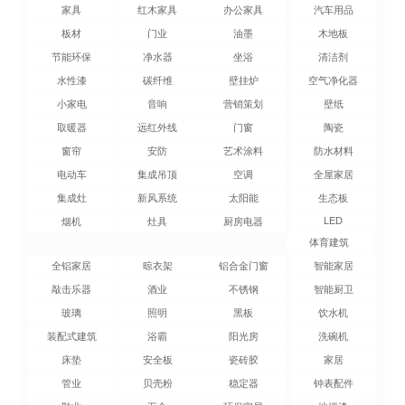
家具
红木家具
办公家具
汽车用品
板材
门业
油墨
木地板
节能环保
净水器
坐浴
清洁剂
水性漆
碳纤维
壁挂炉
空气净化器
小家电
音响
营销策划
壁纸
取暖器
远红外线
门窗
陶瓷
窗帘
安防
艺术涂料
防水材料
电动车
集成吊顶
空调
全屋家居
集成灶
新风系统
太阳能
生态板
LED
烟机
灶具
厨房电器
体育建筑
全铝家居
晾衣架
铝合金门窗
智能家居
敲击乐器
酒业
不锈钢
智能厨卫
玻璃
照明
黑板
饮水机
装配式建筑
浴霸
阳光房
洗碗机
床垫
安全板
瓷砖胶
家居
管业
贝壳粉
稳定器
钟表配件