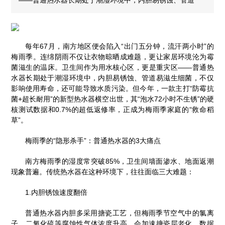
每年67月，南方地区便会陷入“出门五分钟，流汗两小时”的
梅雨季。连绵阴雨不仅让衣物晾晒成难题，更让家居环境沦为霉
菌滋生的温床。卫生间作为用水核心区，更是重灾区——普通热
水器长期处于潮湿环境中，内胆易锈蚀、管道易滋生细菌，不仅
影响使用寿命，还可能导致水质污染。但今年，一款主打“防霉抗
菌+超长耐用”的新型热水器横空出世，其“泡水72小时不生锈”的硬
核测试数据和0.7%的超低返修率，正成为梅雨季家庭的“救命稻
草”。
梅雨季的“隐形杀手”：普通热水器的3大痛点
南方梅雨季的湿度常突破85%，卫生间墙面渗水、地面返潮
现象普遍。传统热水器在这种环境下，往往面临三大难题：
1.内胆锈蚀速度翻倍
普通热水器内胆多采用搪瓷工艺，但梅雨季节空气中的氯离
子、二氧化硫等腐蚀性气体浓度升高，会加速搪瓷层老化。数据