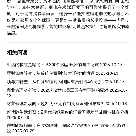
虑”，更重新定义了热水器的“耐用性标准”。从“被动维修”到“主动
防护”，其技术创新让家电在极端环境下的可靠性提升了一个维
度。对于南方消费者而言，选择一台能扛过梅雨季的热水器，不
仅是对家居安全的保障，更是对生活品质的长期投资——毕竟，
在潮湿闷热的梅雨季，能随时畅享“无菌热水澡”，才是最踏实的幸
福感。
相关阅读
生活的极致是精简：从300件物品开始的自由之旅
2025-10-13
理财策略转变：从传统储蓄到“伟大迁移”的机遇
2025-10-13
领导力转型：从任务管理到为团队成员创造4A状态
2025-10-13
商业管理者必读：2025年Z世代员工留存率下降的应对
2025-10-
13
财富资讯新动向：超22万亿定存到期资金如何布局?
2025-10-13
跨代际生活洞察：Z世代与银发族的消费习惯差异及商业机会分析
2025-09-29
理财防坑指南：高收益陷阱、保险误导销售的识别方法与维权路
径
2025-09-29