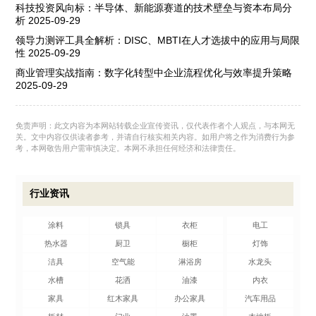
科技投资风向标：半导体、新能源赛道的技术壁垒与资本布局分
析
2025-09-29
领导力测评工具全解析：DISC、MBTI在人才选拔中的应用与局限
性
2025-09-29
商业管理实战指南：数字化转型中企业流程优化与效率提升策略
2025-09-29
免责声明：此文内容为本网站转载企业宣传资讯，仅代表作者个人观点，与本网无
关。文中内容仅供读者参考，并请自行核实相关内容。如用户将之作为消费行为参
考，本网敬告用户需审慎决定。本网不承担任何经济和法律责任。
行业资讯
涂料
锁具
衣柜
电工
热水器
厨卫
橱柜
灯饰
洁具
空气能
淋浴房
水龙头
水槽
花洒
油漆
内衣
家具
红木家具
办公家具
汽车用品