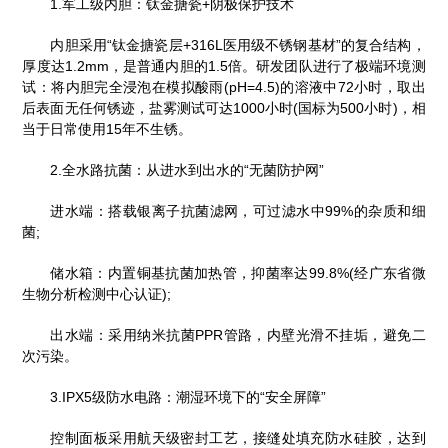
1.军工级内胆：钛金搪瓷+阴极保护技术
内胆采用“钛金搪瓷层+316L医用级不锈钢基材”的复合结构，
厚度达1.2mm，是普通内胆的1.5倍。研发团队进行了极端环境测
试：将内胆完全浸泡在模拟酸雨(pH=4.5)的溶液中72小时，取出
后表面无任何锈迹，盐雾测试可达1000小时(国标为500小时)，相
当于日常使用15年不生锈。
2.全水路抗菌：从进水到出水的“无菌防护网”
进水端：搭载银离子抗菌滤网，可过滤水中99%的杂质和细
菌;
储水箱：内置铜基抗菌加热管，抑菌率达99.8%(经广东省微
生物分析检测中心认证);
出水端：采用纳米抗菌PPR管路，内壁光滑不挂垢，避免二
次污染。
3.IPX5级防水电路：潮湿环境下的“安全屏障”
控制面板采用航天级密封工艺，接缝处填充防水硅胶，达到