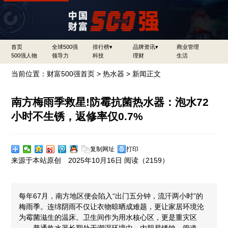
首页
全球500强
排行榜▾
品牌资讯▾
商业管理
500强人物
领导力
科技
理财
生活
当前位置：
财富500强首页
>
热水器
> 新闻正文
南方梅雨季救星!防霉抗菌热水器：泡水72
小时不生锈，返修率仅0.7%
复制网址
打印
来源于本站原创 2025年10月16日 阅读（
2159）
每年67月，南方地区便会陷入“出门五分钟，流汗两小时”的
梅雨季。连绵阴雨不仅让衣物晾晒成难题，更让家居环境沦
为霉菌滋生的温床。卫生间作为用水核心区，更是重灾区
——普通热水器长期处于潮湿环境中，内胆易锈蚀、管道