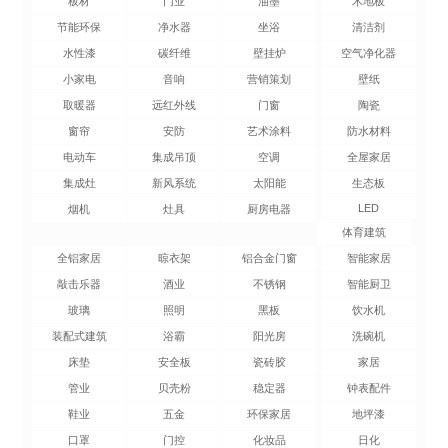
板材
门业
油墨
木地板
节能环保
净水器
坐浴
清洁剂
水性漆
碳纤维
壁挂炉
空气净化器
小家电
音响
营销策划
壁纸
取暖器
远红外线
门窗
陶瓷
窗帘
安防
艺术涂料
防水材料
电动车
集成吊顶
空调
全屋家居
集成灶
新风系统
太阳能
生态板
LED
烟机
灶具
厨房电器
体育建筑
全铝家居
晾衣架
铝合金门窗
智能家居
敲击乐器
酒业
不锈钢
智能厨卫
玻璃
照明
黑板
饮水机
装配式建筑
浴霸
阳光房
洗碗机
床垫
安全板
瓷砖胶
家居
管业
贝壳粉
稳定器
钟表配件
鞋业
五金
环保家居
地坪漆
口罩
门控
化妆品
日化