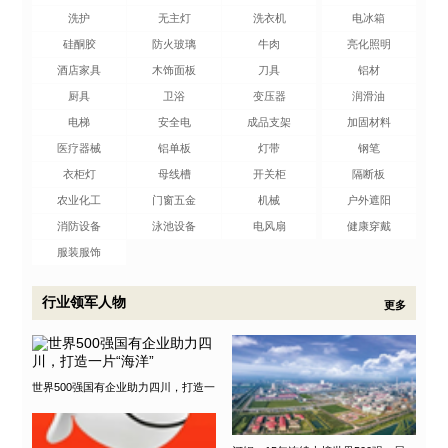
洗护
无主灯
洗衣机
电冰箱
硅酮胶
防火玻璃
牛肉
亮化照明
酒店家具
木饰面板
刀具
铝材
厨具
卫浴
变压器
润滑油
电梯
安全电
成品支架
加固材料
医疗器械
铝单板
灯带
钢笔
衣柜灯
母线槽
开关柜
隔断板
农业化工
门窗五金
机械
户外遮阳
消防设备
泳池设备
电风扇
健康穿戴
服装服饰
行业领军人物
更多
世界500强国有企业助力四川，打造一