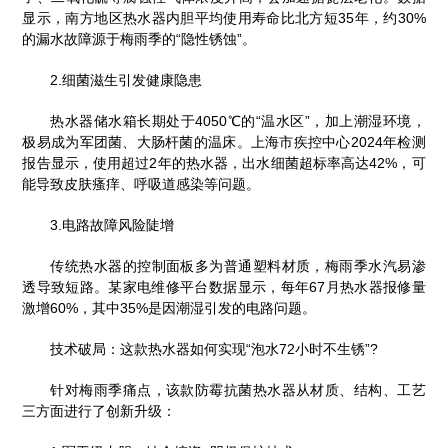
显示，南方地区热水器内胆平均使用寿命比北方短35年，约30%
的漏水故障源于梅雨季的“隐性锈蚀”。
2.细菌滋生引发健康隐患
热水器储水箱长期处于4050℃的“温水区”，加上潮湿环境，
极易成为军团菌、大肠杆菌的温床。上海市疾控中心2024年检测
报告显示，使用超过2年的热水器，出水细菌超标率高达42%，可
能导致皮肤瘙痒、呼吸道感染等问题。
3.电路故障风险陡增
传统热水器的控制面板多为普通塑料材质，梅雨季水汽易渗
透导致短路。某家电维修平台数据显示，每年67月热水器报修量
激增60%，其中35%是因潮湿引发的电路问题。
技术破局：这款热水器如何实现“泡水72小时不生锈”?
针对梅雨季痛点，该款防霉抗菌热水器从材质、结构、工艺
三方面进行了创新升级：