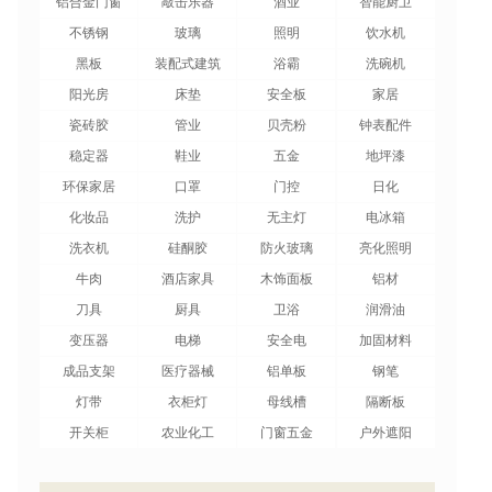
铝合金门窗
敲击乐器
酒业
智能厨卫
不锈钢
玻璃
照明
饮水机
黑板
装配式建筑
浴霸
洗碗机
阳光房
床垫
安全板
家居
瓷砖胶
管业
贝壳粉
钟表配件
稳定器
鞋业
五金
地坪漆
环保家居
口罩
门控
日化
化妆品
洗护
无主灯
电冰箱
洗衣机
硅酮胶
防火玻璃
亮化照明
牛肉
酒店家具
木饰面板
铝材
刀具
厨具
卫浴
润滑油
变压器
电梯
安全电
加固材料
成品支架
医疗器械
铝单板
钢笔
灯带
衣柜灯
母线槽
隔断板
开关柜
农业化工
门窗五金
户外遮阳