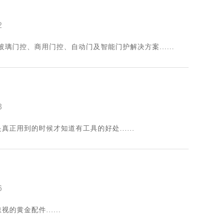
2
璃门控、商用门控、自动门及智能门护解决方案......
3
正用到的时候才知道有工具的好处......
6
黄金配件......