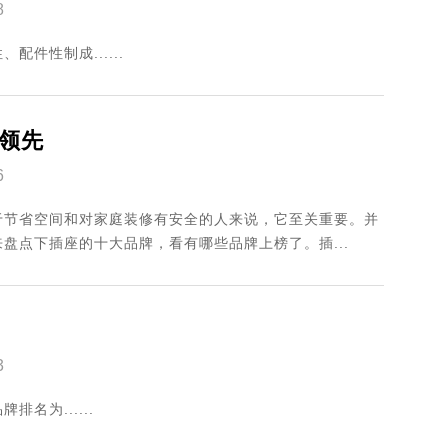
8
件性制成......
领先
6
于节省空间和对家庭装修有安全的人来说，它至关重要。并
盘点下插座的十大品牌，看有哪些品牌上榜了。插...
3
名为......