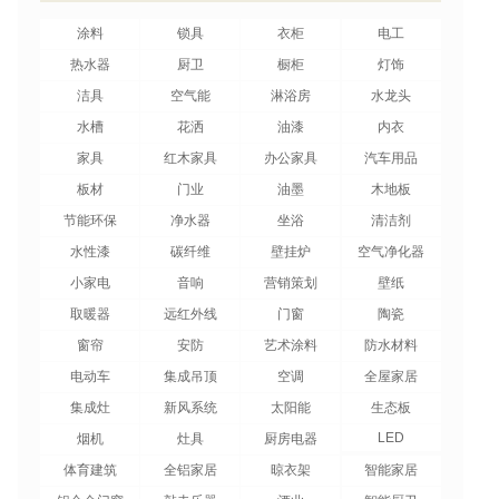
涂料
锁具
衣柜
电工
热水器
厨卫
橱柜
灯饰
洁具
空气能
淋浴房
水龙头
水槽
花洒
油漆
内衣
家具
红木家具
办公家具
汽车用品
板材
门业
油墨
木地板
节能环保
净水器
坐浴
清洁剂
水性漆
碳纤维
壁挂炉
空气净化器
小家电
音响
营销策划
壁纸
取暖器
远红外线
门窗
陶瓷
窗帘
安防
艺术涂料
防水材料
电动车
集成吊顶
空调
全屋家居
集成灶
新风系统
太阳能
生态板
LED
烟机
灶具
厨房电器
体育建筑
全铝家居
晾衣架
智能家居