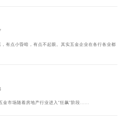
7
店，有点小昏暗，有点不起眼。其实五金企业在各行各业都
4
市场随着房地产行业进入“狂飙”阶段......