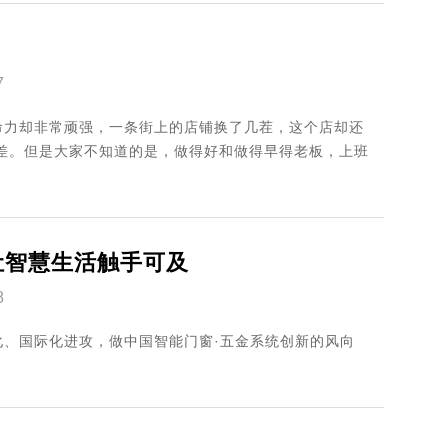
7
命力却非常顽强，一条街上的店铺换了几茬，这个店却还
差。但是大家不知道的是，做得好和做得早得老板，上班
让智慧生活触手可及
8
、国际化进攻，做中国智能门窗·五金系统创新的风向