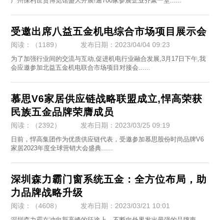
广州保利世贸博览馆盛大开展!逾700家参展企业齐聚一堂......
受邀出席八益五金机电综合市场项目展示会
阅读：（1189）
发布日期：2023/04/04 09:23
​为了加强行业间的交流与互动,促进机电行业融合发展,3月17日下午,我
会应邀参加北益五金机电联合市场项目对接会......
慕思V6家居供应链战略联盟成立,悍高荣获
民族五金品牌荣膺成员
阅读：（2392）
发布日期：2023/03/25 09:19
​日前，悍高集团作为优质供应链代表，受邀参加慕思股份时尚品牌V6
家居2023年度全球营销大会盛典......
深圳森力霸门窗系统五金：全方位布局，助
力品牌战略升级
阅读：（4608）
发布日期：2023/03/21 10:01
​深圳森力霸在冲向新高峰的征途上，不断向外界发出最强的品牌声