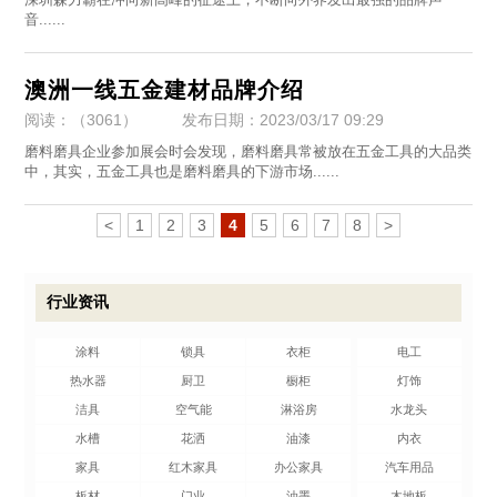
音......
澳洲一线五金建材品牌介绍
阅读：（3061）
发布日期：2023/03/17 09:29
​磨料磨具企业参加展会时会发现，磨料磨具常被放在五金工具的大品类
中，其实，五金工具也是磨料磨具的下游市场......
<
1
2
3
4
5
6
7
8
>
行业资讯
涂料
锁具
衣柜
电工
热水器
厨卫
橱柜
灯饰
洁具
空气能
淋浴房
水龙头
水槽
花洒
油漆
内衣
家具
红木家具
办公家具
汽车用品
板材
门业
油墨
木地板