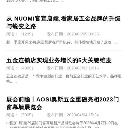
1954.5亿美元，同比增长1.3％......
从 NUOMI官宣唐嫣,看家居五金品牌的升级
与蜕变之路
阅读：（1295）
发布日期：2023/05/05 09:35
​新一季度开局之初,家居品牌在严阵以待、前仆后继地开始了反攻......
五金连锁店实现业务增长的5大关键维度
阅读：（4009）
发布日期：2023/05/03 10:16
​五金连锁店是一个竞争激烈的行业，目前五金行业的工艺水平、品种规
格......
展会前瞻丨AOSI奥斯五金重磅亮相2023门
窗幕墙展览会
阅读：（5005）
发布日期：2023/04/04 15:24
中国(广州)第29届铝门窗幕墙新产品博览会将于2023年4月7日--9日在