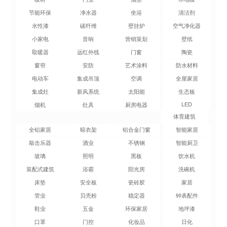
节能环保
净水器
坐浴
清洁剂
水性漆
碳纤维
壁挂炉
空气净化器
小家电
音响
营销策划
壁纸
取暖器
远红外线
门窗
陶瓷
窗帘
安防
艺术涂料
防水材料
电动车
集成吊顶
空调
全屋家居
集成灶
新风系统
太阳能
生态板
LED
烟机
灶具
厨房电器
体育建筑
全铝家居
晾衣架
铝合金门窗
智能家居
敲击乐器
酒业
不锈钢
智能厨卫
玻璃
照明
黑板
饮水机
装配式建筑
浴霸
阳光房
洗碗机
床垫
安全板
瓷砖胶
家居
管业
贝壳粉
稳定器
钟表配件
鞋业
五金
环保家居
地坪漆
口罩
门控
化妆品
日化