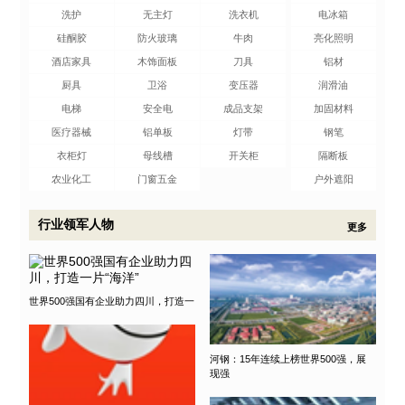
洗护
无主灯
洗衣机
电冰箱
硅酮胶
防火玻璃
牛肉
亮化照明
酒店家具
木饰面板
刀具
铝材
厨具
卫浴
变压器
润滑油
电梯
安全电
成品支架
加固材料
医疗器械
铝单板
灯带
钢笔
衣柜灯
母线槽
开关柜
隔断板
农业化工
门窗五金
户外遮阳
行业领军人物
更多
世界500强国有企业助力四川，打造一
河钢：15年连续上榜世界500强，展
现强