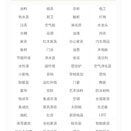
涂料
锁具
衣柜
电工
热水器
厨卫
橱柜
灯饰
洁具
空气能
淋浴房
水龙头
水槽
花洒
油漆
内衣
家具
红木家具
办公家具
汽车用品
板材
门业
油墨
木地板
节能环保
净水器
坐浴
清洁剂
水性漆
碳纤维
壁挂炉
空气净化器
小家电
音响
营销策划
壁纸
取暖器
远红外线
门窗
陶瓷
窗帘
安防
艺术涂料
防水材料
电动车
集成吊顶
空调
全屋家居
集成灶
新风系统
太阳能
生态板
LED
烟机
灶具
厨房电器
体育建筑
全铝家居
晾衣架
智能家居