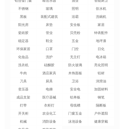
铝合金门窗
敲击乐器
酒业
智能厨卫
不锈钢
玻璃
照明
饮水机
黑板
装配式建筑
浴霸
洗碗机
阳光房
床垫
安全板
家居
瓷砖胶
管业
贝壳粉
钟表配件
稳定器
鞋业
五金
地坪漆
环保家居
口罩
门控
日化
化妆品
洗护
无主灯
电冰箱
洗衣机
硅酮胶
防火玻璃
亮化照明
牛肉
酒店家具
木饰面板
铝材
刀具
厨具
卫浴
润滑油
变压器
电梯
安全电
加固材料
成品支架
医疗器械
铝单板
钢笔
灯带
衣柜灯
母线槽
隔断板
开关柜
农业化工
门窗五金
户外遮阳
机械
消防设备
泳池设备
健康穿戴