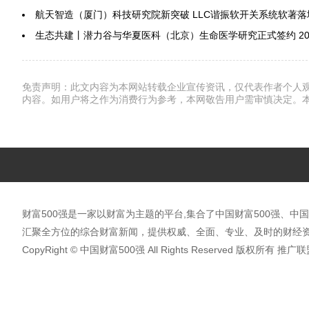
航天智造（厦门）科技研究院新突破 LLC谐振软开关系统软著落
生态共建丨潜力谷与华夏医科（北京）生命医学研究正式签约
20
免责声明：此文内容为本网站转载企业宣传资讯，仅代表作者个人
内容。如用户将之作为消费行为参考，本网敬告用户需审慎决定。
财富500强是一家以财富为主题的平台,集合了中国财富500强、中国
汇聚全方位的综合财富新闻，提供权威、全面、专业、及时的财经资
CopyRight © 中国财富500强 All Rights Reserved 版权所有 推