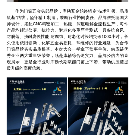
作为门窗五金头部品牌，库勒五金始终锚定“技术引领、品质
筑基”路线，坚守精工制造，兼顾行业协同责任。品牌依托德国大
师设计，搭配CNC精密加工、热锻、深度电解全流程生产，每件
产品均经过盐雾、抗拉力、耐老化多重严苛测试，具备抗台风、
防脱落、强耐腐蚀性能;耐腐蚀、耐老化时长均突破1000小时，长
久使用依旧崭新，化解五金易损耗、常维修的行业难题，为合作
门窗品牌夯实品质根基。本次大会一举拿下监事单位、供应链优
秀企业两大重量级荣誉，既是库勒综合硬实力、品牌公信力的直
观展示，更是全行业对库勒长期赋能门窗上下游、带动供应链提
质升级的高度信赖。