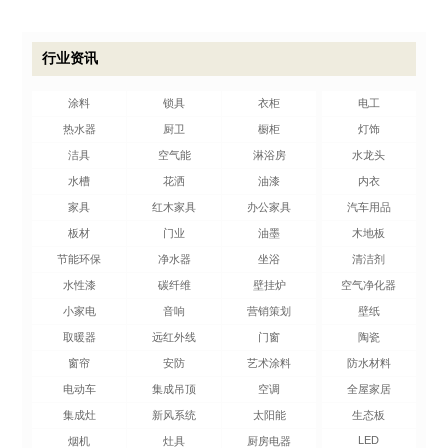
行业资讯
涂料
锁具
衣柜
电工
热水器
厨卫
橱柜
灯饰
洁具
空气能
淋浴房
水龙头
水槽
花洒
油漆
内衣
家具
红木家具
办公家具
汽车用品
板材
门业
油墨
木地板
节能环保
净水器
坐浴
清洁剂
水性漆
碳纤维
壁挂炉
空气净化器
小家电
音响
营销策划
壁纸
取暖器
远红外线
门窗
陶瓷
窗帘
安防
艺术涂料
防水材料
电动车
集成吊顶
空调
全屋家居
集成灶
新风系统
太阳能
生态板
LED
烟机
灶具
厨房电器