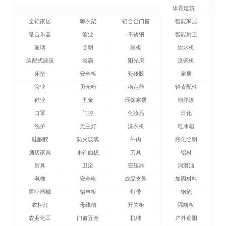
体育建筑
全铝家居
晾衣架
铝合金门窗
智能家居
敲击乐器
酒业
不锈钢
智能厨卫
玻璃
照明
黑板
饮水机
装配式建筑
浴霸
阳光房
洗碗机
床垫
安全板
瓷砖胶
家居
管业
贝壳粉
稳定器
钟表配件
鞋业
五金
环保家居
地坪漆
口罩
门控
化妆品
日化
洗护
无主灯
洗衣机
电冰箱
硅酮胶
防火玻璃
牛肉
亮化照明
酒店家具
木饰面板
刀具
铝材
厨具
卫浴
变压器
润滑油
电梯
安全电
成品支架
加固材料
医疗器械
铝单板
灯带
钢笔
衣柜灯
母线槽
开关柜
隔断板
农业化工
门窗五金
机械
户外遮阳