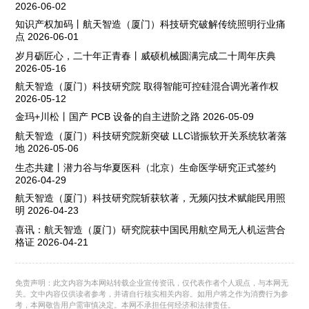
2026-06-02
知识产权加码丨航天智造（厦门）科技研究破解传统照明行业痛
点
2026-06-01
岁月砺匠心，二十年正青春丨威硕机械圆满完成二十周年庆典
2026-05-16
航天智造（厦门）科技研究院 取得智能可控硅混合调光著作权
2026-05-12
金玛+川松丨国产 PCB 设备的自主进阶之路
2026-05-09
航天智造（厦门）科技研究院新突破 LLC谐振软开关系统软著落
地
2026-05-06
生态共建丨潜力谷与华夏医科（北京）生命医学研究正式签约
2026-04-29
航天智造（厦门）科技研究院斩获软著，无频闪技术赋能民用照
明
2026-04-23
喜讯：航天智造（厦门）研究院获中国民用航空局无人机运营合
格证
2026-04-21
免责声明：此文内容为本网站转载企业宣传资讯，仅代表作者个人观点，与本网无
关。文中内容仅供读者参考，并请自行核实相关内容。如用户将之作为消费行为参
考，本网敬告用户需审慎决定。本网不承担任何经济和法律责任。