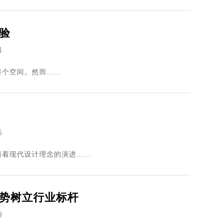
验
4
间。然而......
5
代设计理念的演进......
势树立行业标杆
9