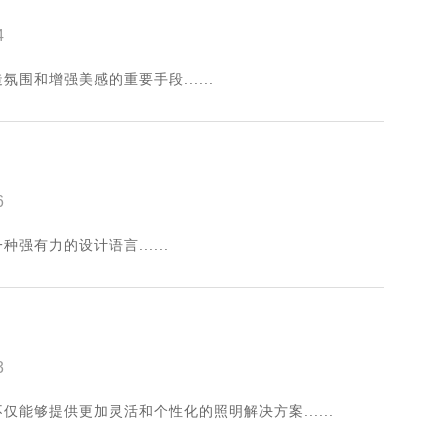
4
和增强美感的重要手段......
6
有力的设计语言......
3
能够提供更加灵活和个性化的照明解决方案......