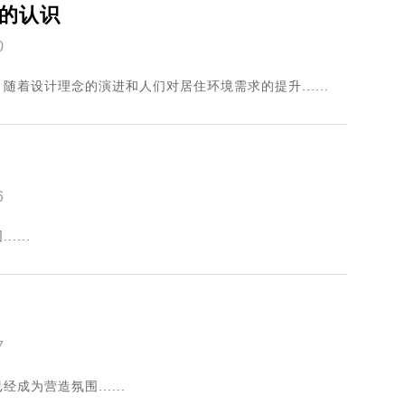
的认识
0
着设计理念的演进和人们对居住环境需求的提升......
6
...
7
为营造氛围......