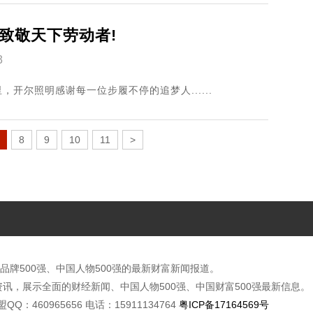
致敬天下劳动者!
3
尔照明感谢每一位步履不停的追梦人......
8
9
10
11
>
品牌500强、中国人物500强的最新财富新闻报道。
讯，展示全面的财经新闻、中国人物500强、中国财富500强最新信息。
广联盟QQ：460965656 电话：15911134764
粤ICP备17164569号