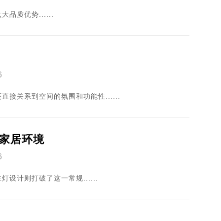
质优势......
6
接关系到空间的氛围和功能性......
家居环境
6
计则打破了这一常规......