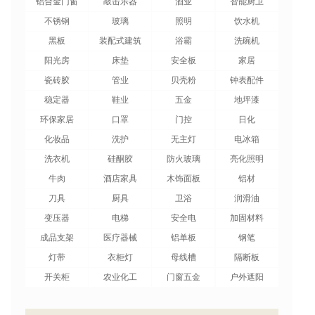
铝合金门窗
敲击乐器
酒业
智能厨卫
不锈钢
玻璃
照明
饮水机
黑板
装配式建筑
浴霸
洗碗机
阳光房
床垫
安全板
家居
瓷砖胶
管业
贝壳粉
钟表配件
稳定器
鞋业
五金
地坪漆
环保家居
口罩
门控
日化
化妆品
洗护
无主灯
电冰箱
洗衣机
硅酮胶
防火玻璃
亮化照明
牛肉
酒店家具
木饰面板
铝材
刀具
厨具
卫浴
润滑油
变压器
电梯
安全电
加固材料
成品支架
医疗器械
铝单板
钢笔
灯带
衣柜灯
母线槽
隔断板
开关柜
农业化工
门窗五金
户外遮阳