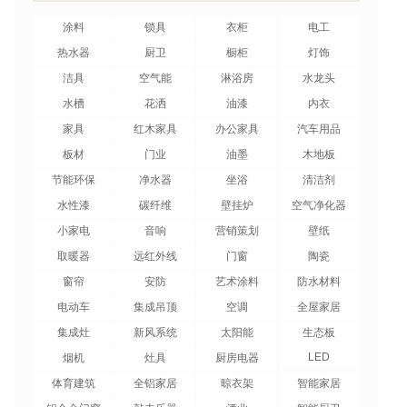
涂料
锁具
衣柜
电工
热水器
厨卫
橱柜
灯饰
洁具
空气能
淋浴房
水龙头
水槽
花洒
油漆
内衣
家具
红木家具
办公家具
汽车用品
板材
门业
油墨
木地板
节能环保
净水器
坐浴
清洁剂
水性漆
碳纤维
壁挂炉
空气净化器
小家电
音响
营销策划
壁纸
取暖器
远红外线
门窗
陶瓷
窗帘
安防
艺术涂料
防水材料
电动车
集成吊顶
空调
全屋家居
集成灶
新风系统
太阳能
生态板
LED
烟机
灶具
厨房电器
体育建筑
全铝家居
晾衣架
智能家居