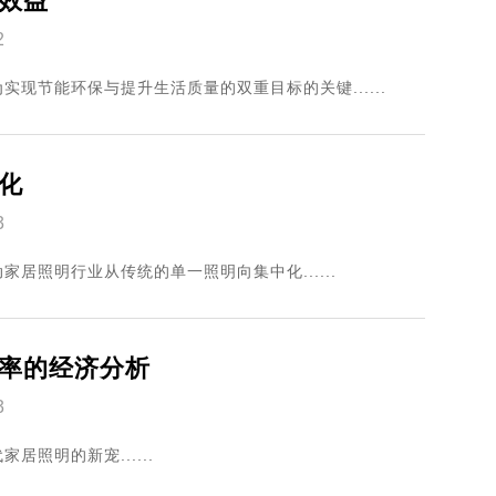
效益
2
现节能环保与提升生活质量的双重目标的关键......
化
3
居照明行业从传统的单一照明向集中化......
率的经济分析
3
照明的新宠......