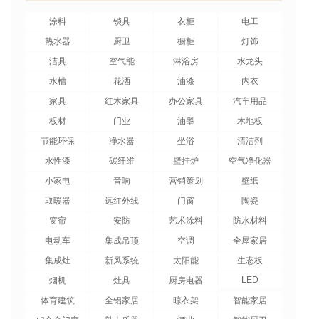
涂料
锁具
衣柜
电工
热水器
厨卫
橱柜
灯饰
洁具
空气能
淋浴房
水龙头
水槽
花洒
油漆
内衣
家具
红木家具
办公家具
汽车用品
板材
门业
油墨
木地板
节能环保
净水器
坐浴
清洁剂
水性漆
碳纤维
壁挂炉
空气净化器
小家电
音响
营销策划
壁纸
取暖器
远红外线
门窗
陶瓷
窗帘
安防
艺术涂料
防水材料
电动车
集成吊顶
空调
全屋家居
集成灶
新风系统
太阳能
生态板
LED
烟机
灶具
厨房电器
体育建筑
全铝家居
晾衣架
智能家居