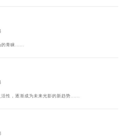
4
睐......
4
性，逐渐成为未来光影的新趋势......
3