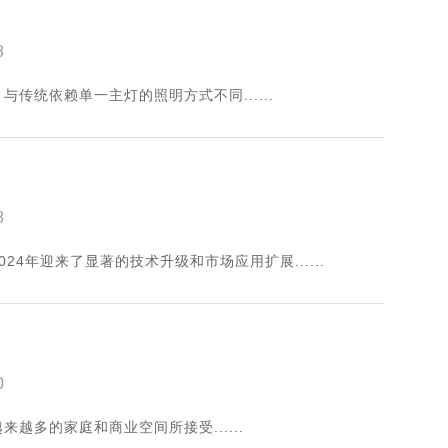
8
传统依赖单一主灯的照明方式不同......
8
4年迎来了显著的技术升级和市场应用扩展......
0
越多的家庭和商业空间所接受......