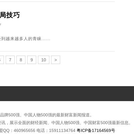
局技巧
7
来越多人的青睐......
6
7
8
9
10
>
品牌500强、中国人物500强的最新财富新闻报道。
讯，展示全面的财经新闻、中国人物500强、中国财富500强最新信息。
广联盟QQ：460965656 电话：15911134764
粤ICP备17164569号