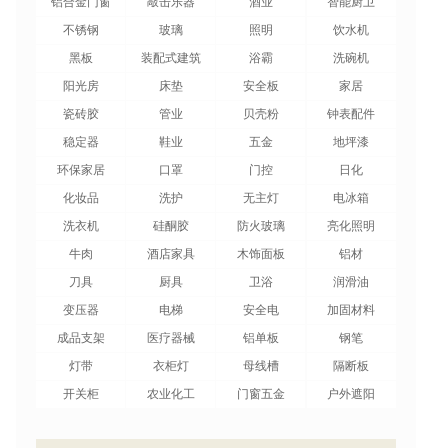
铝合金门窗
敲击乐器
酒业
智能厨卫
不锈钢
玻璃
照明
饮水机
黑板
装配式建筑
浴霸
洗碗机
阳光房
床垫
安全板
家居
瓷砖胶
管业
贝壳粉
钟表配件
稳定器
鞋业
五金
地坪漆
环保家居
口罩
门控
日化
化妆品
洗护
无主灯
电冰箱
洗衣机
硅酮胶
防火玻璃
亮化照明
牛肉
酒店家具
木饰面板
铝材
刀具
厨具
卫浴
润滑油
变压器
电梯
安全电
加固材料
成品支架
医疗器械
铝单板
钢笔
灯带
衣柜灯
母线槽
隔断板
开关柜
农业化工
门窗五金
户外遮阳