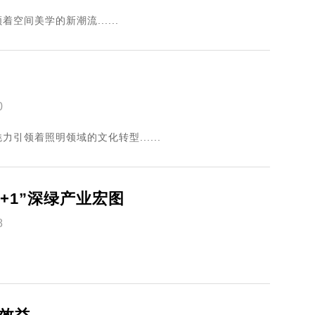
间美学的新潮流......
0
引领着照明领域的文化转型......
+1”深绿产业宏图
8