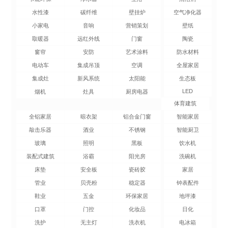
水性漆
碳纤维
壁挂炉
空气净化器
小家电
音响
营销策划
壁纸
取暖器
远红外线
门窗
陶瓷
窗帘
安防
艺术涂料
防水材料
电动车
集成吊顶
空调
全屋家居
集成灶
新风系统
太阳能
生态板
LED
烟机
灶具
厨房电器
体育建筑
全铝家居
晾衣架
铝合金门窗
智能家居
敲击乐器
酒业
不锈钢
智能厨卫
玻璃
照明
黑板
饮水机
装配式建筑
浴霸
阳光房
洗碗机
床垫
安全板
瓷砖胶
家居
管业
贝壳粉
稳定器
钟表配件
鞋业
五金
环保家居
地坪漆
口罩
门控
化妆品
日化
洗护
无主灯
洗衣机
电冰箱