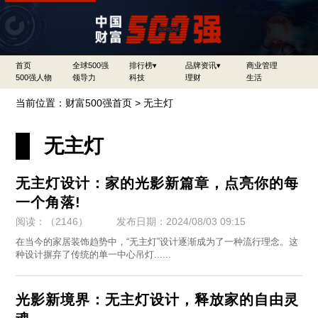
首页
全球500强
排行榜▾
品牌资讯▾
商业管理
500强人物
领导力
科技
理财
生活
当前位置：
财富500强首页
>
无主灯
无主灯
无主灯设计：家的光影新篇章，点亮你的每
一个角落!
阅读：（2146）
发布日期：2024/08/03 09:15
​在当今的家居装饰趋势中，“无主灯”设计逐渐成为了一种流行理念。这
种设计摒弃了传统的单一中心吊灯......
光影新境界：无主灯设计，释放家的自由灵