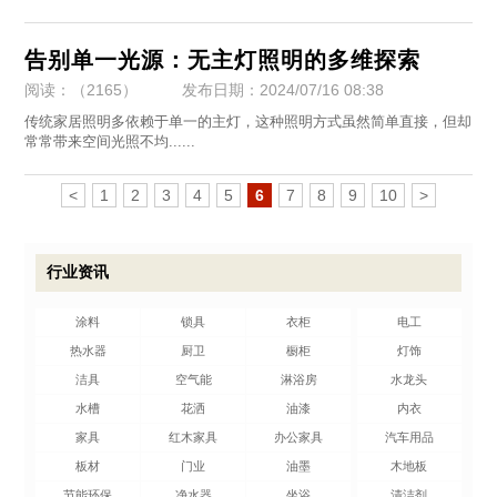
告别单一光源：无主灯照明的多维探索
阅读：（2165）
发布日期：2024/07/16 08:38
​传统家居照明多依赖于单一的主灯，这种照明方式虽然简单直接，但却
常常带来空间光照不均......
<
1
2
3
4
5
6
7
8
9
10
>
行业资讯
涂料
锁具
衣柜
电工
热水器
厨卫
橱柜
灯饰
洁具
空气能
淋浴房
水龙头
水槽
花洒
油漆
内衣
家具
红木家具
办公家具
汽车用品
板材
门业
油墨
木地板
节能环保
净水器
坐浴
清洁剂