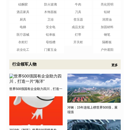
硅酮胶
防火玻璃
牛肉
亮化照明
酒店家具
木饰面板
刀具
铝材
厨具
卫浴
变压器
润滑油
电梯
安全电
成品支架
加固材料
医疗器械
铝单板
灯带
钢笔
衣柜灯
母线槽
开关柜
隔断板
农业化工
门窗五金
户外遮阳
行业领军人物
更多
世界500强国有企业助力四川，打造一
河钢：15年连续上榜世界500强，展
现强
2023年《财富》世界500强榜单发