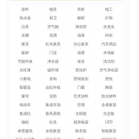
涂料
锁具
衣柜
电工
热水器
厨卫
橱柜
灯饰
洁具
空气能
淋浴房
水龙头
水槽
花洒
油漆
内衣
家具
红木家具
办公家具
汽车用品
板材
门业
油墨
木地板
节能环保
净水器
坐浴
清洁剂
水性漆
碳纤维
壁挂炉
空气净化器
小家电
音响
营销策划
壁纸
取暖器
远红外线
门窗
陶瓷
窗帘
安防
艺术涂料
防水材料
电动车
集成吊顶
空调
全屋家居
集成灶
新风系统
太阳能
生态板
LED
烟机
灶具
厨房电器
体育建筑
全铝家居
晾衣架
智能家居