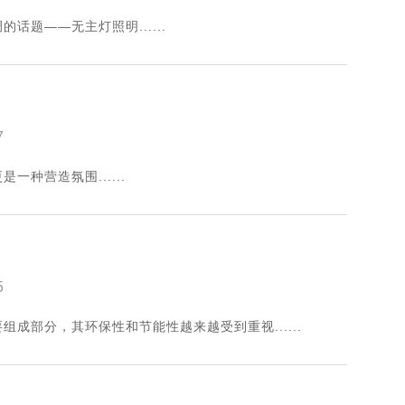
题——无主灯照明......
7
种营造氛围......
5
成部分，其环保性和节能性越来越受到重视......