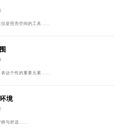
6
照亮空间的工具......
围
9
个性的重要元素......
环境
2
舒适......