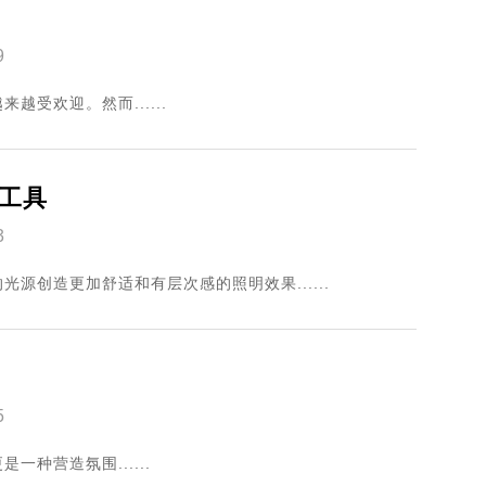
9
受欢迎。然而......
工具
3
源创造更加舒适和有层次感的照明效果......
5
种营造氛围......