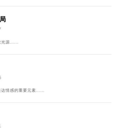
局
7
.....
6
感的重要元素......
1