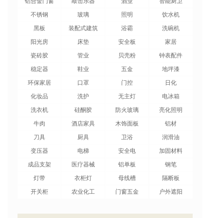
铝合金门窗
敲击乐器
酒业
智能厨卫
不锈钢
玻璃
照明
饮水机
黑板
装配式建筑
浴霸
洗碗机
阳光房
床垫
安全板
家居
瓷砖胶
管业
贝壳粉
钟表配件
稳定器
鞋业
五金
地坪漆
环保家居
口罩
门控
日化
化妆品
洗护
无主灯
电冰箱
洗衣机
硅酮胶
防火玻璃
亮化照明
牛肉
酒店家具
木饰面板
铝材
刀具
厨具
卫浴
润滑油
变压器
电梯
安全电
加固材料
成品支架
医疗器械
铝单板
钢笔
灯带
衣柜灯
母线槽
隔断板
开关柜
农业化工
门窗五金
户外遮阳